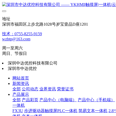
地址
深圳市福田区上步北路1028号岁宝壹品D座1201
技术：0755-8255-9159
wzbtp@163.com
周一至周六
周日、节假日
深圳中达优控科技有限公司
深圳市中达优控
网站首页
新闻资讯
全部
公司动态
业界资讯
荣誉证书
产品展示
全部
产品彩页
产品中心（电脑端）
产品中心（手机端）
一体机
FX3U
步进驱动器触摸屏PLC一体机
简易文本一体机
2.8