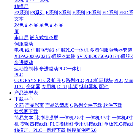
体机
文本一体机
触摸屏
F2系列
F8系列
F系列
S系列
E系列
FE系列
FD系列
FED
文本
彩色文本屏
单色文本屏
屏
串口屏
嵌入式组态屏
伺服驱动
电机
线
伺服驱动器
伺服PLC一体机
多圈伺服驱动器套装
X3PA2000A(0215)伺服器套装
SV-X3IO0750A(0174)伺
步进驱动
运动控制器
步进驱动PLC一体机
PLC
CODESYS PLC及扩展
Q系列PLC
PLC扩展模块
PLC
Min
JT3U
变频器
专用机
DTU
电源
继电器板
配件
产品选型表
下载中心
全部
产品彩页
产品选型表
Q系列文件下载
软件下载
接线图下载
简易文本
脉冲增强型
一体机2.8寸
一体机3.5寸
一体机4寸
机
变频器接线图
PLC接线图
专用机接线图
单板PLC接线
触摸屏、PLC---例程下载
触摸屏例程5.0