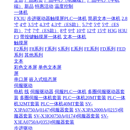
全部
产品彩页
产品中心（电脑端）
产品中心（手机
端）
新品
特惠活动
温度控制
一体机
FX3U
步进驱动器触摸屏PLC一体机
简易文本一体机
2.8
寸
4寸
3.5寸
4.3寸
4.3寸（ES款）
5.7寸
5寸
5寸（ES
款）
7寸
7寸（ES款）
8寸
9寸
10寸
12寸
15寸
H3G
H3U
F3
带按键触摸屏一体机
文本一体机
触摸屏
F2系列
F8系列
F系列
S系列
E系列
FE系列
FD系列
FED
系列
其他系列
文本
彩色文本屏
单色文本屏
屏
串口屏
嵌入式组态屏
伺服驱动
电机
线
伺服驱动器
伺服PLC一体机
多圈伺服驱动器套
装
多圈伺服一体机套装
PLC一体机20MT套装
PLC一体
机32MT套装
PLC一体机40MT套装
SV-
X3PA0750A(0147)伺服器套装
SV-X3PA2000A(0215)伺
服器套装
SV-X3IO0750A(0174)伺服器套装
SV-
X3EA0750A(0353)伺服器套装
步进驱动