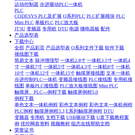
运动控制器
步进驱动PLC一体机
PLC
CODESYS PLC及扩展
Q系列PLC
PLC扩展模块
PLC
Mini PLC
单板PLC
PLC放大板
JT3U
变频器
专用机
DTU
电源
继电器板
配件
产品选型表
下载中心
全部
产品彩页
产品选型表
Q系列文件下载
软件下载
接线图下载
简易文本
脉冲增强型
一体机2.8寸
一体机3.5寸
一体机4
寸
一体机7寸
一体机5寸
一体机4.3寸
一体机8寸
一体机
10寸
一体机12寸
一体机15寸
触摸屏接线图
文本一体机
步进控制PLC一体机
变频器接线图
PLC接线图
专用机接
线图
单板PLC接线图
PLC放大板接线图
Mini PLC
触摸屏、PLC---例程下载
触摸屏例程5.0
例程下载
单色文本一体机例程
彩色文本例程
彩色文本一体机例程
PLC例程
触摸屏例程3.3
E系列触摸屏例程
DTU
变频器
专用机
文档下载
USB驱动下载
U盘下载教程案
例
优控网盘资料
视频教程
组态在线帮助文档
荣誉证书