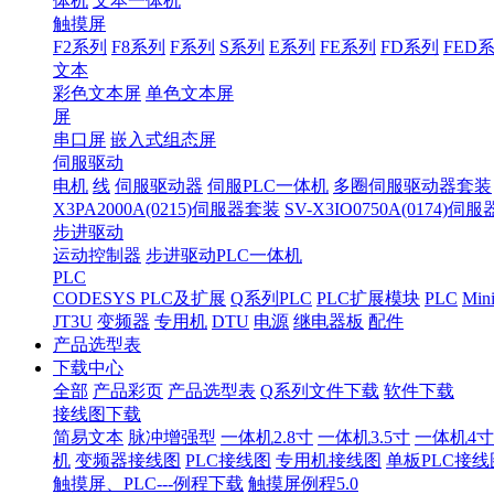
体机
文本一体机
触摸屏
F2系列
F8系列
F系列
S系列
E系列
FE系列
FD系列
FED
文本
彩色文本屏
单色文本屏
屏
串口屏
嵌入式组态屏
伺服驱动
电机
线
伺服驱动器
伺服PLC一体机
多圈伺服驱动器套装
X3PA2000A(0215)伺服器套装
SV-X3IO0750A(0174)伺
步进驱动
运动控制器
步进驱动PLC一体机
PLC
CODESYS PLC及扩展
Q系列PLC
PLC扩展模块
PLC
Min
JT3U
变频器
专用机
DTU
电源
继电器板
配件
产品选型表
下载中心
全部
产品彩页
产品选型表
Q系列文件下载
软件下载
接线图下载
简易文本
脉冲增强型
一体机2.8寸
一体机3.5寸
一体机4寸
机
变频器接线图
PLC接线图
专用机接线图
单板PLC接线
触摸屏、PLC---例程下载
触摸屏例程5.0