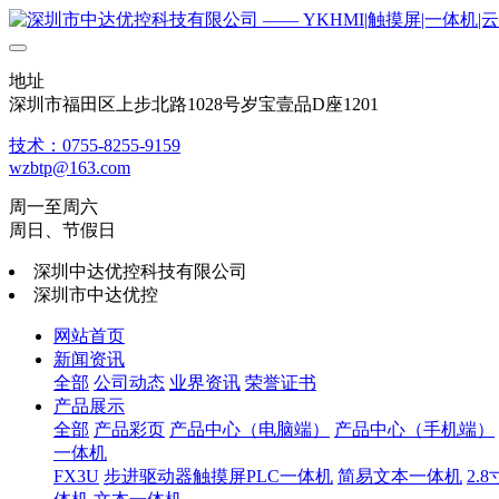
地址
深圳市福田区上步北路1028号岁宝壹品D座1201
技术：0755-8255-9159
wzbtp@163.com
周一至周六
周日、节假日
深圳中达优控科技有限公司
深圳市中达优控
网站首页
新闻资讯
全部
公司动态
业界资讯
荣誉证书
产品展示
全部
产品彩页
产品中心（电脑端）
产品中心（手机端）
一体机
FX3U
步进驱动器触摸屏PLC一体机
简易文本一体机
2.8