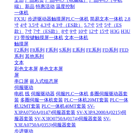
全部
产品彩页
产品中心（电脑端）
产品中心（手机
端）
新品
特惠活动
温度控制
一体机
FX3U
步进驱动器触摸屏PLC一体机
简易文本一体机
2.8
寸
4寸
3.5寸
4.3寸
4.3寸（ES款）
5.7寸
5寸
5寸（ES
款）
7寸
7寸（ES款）
8寸
9寸
10寸
12寸
15寸
H3G
H3U
F3
带按键触摸屏一体机
文本一体机
触摸屏
F2系列
F8系列
F系列
S系列
E系列
FE系列
FD系列
FED
系列
其他系列
文本
彩色文本屏
单色文本屏
屏
串口屏
嵌入式组态屏
伺服驱动
电机
线
伺服驱动器
伺服PLC一体机
多圈伺服驱动器套
装
多圈伺服一体机套装
PLC一体机20MT套装
PLC一体
机32MT套装
PLC一体机40MT套装
SV-
X3PA0750A(0147)伺服器套装
SV-X3PA2000A(0215)伺
服器套装
SV-X3IO0750A(0174)伺服器套装
SV-
X3EA0750A(0353)伺服器套装
步进驱动