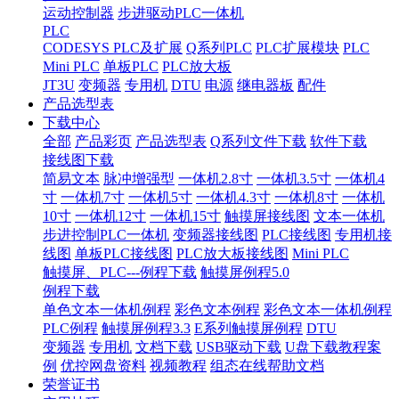
运动控制器
步进驱动PLC一体机
PLC
CODESYS PLC及扩展
Q系列PLC
PLC扩展模块
PLC
Mini PLC
单板PLC
PLC放大板
JT3U
变频器
专用机
DTU
电源
继电器板
配件
产品选型表
下载中心
全部
产品彩页
产品选型表
Q系列文件下载
软件下载
接线图下载
简易文本
脉冲增强型
一体机2.8寸
一体机3.5寸
一体机4
寸
一体机7寸
一体机5寸
一体机4.3寸
一体机8寸
一体机
10寸
一体机12寸
一体机15寸
触摸屏接线图
文本一体机
步进控制PLC一体机
变频器接线图
PLC接线图
专用机接
线图
单板PLC接线图
PLC放大板接线图
Mini PLC
触摸屏、PLC---例程下载
触摸屏例程5.0
例程下载
单色文本一体机例程
彩色文本例程
彩色文本一体机例程
PLC例程
触摸屏例程3.3
E系列触摸屏例程
DTU
变频器
专用机
文档下载
USB驱动下载
U盘下载教程案
例
优控网盘资料
视频教程
组态在线帮助文档
荣誉证书