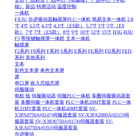
全部
产品彩页
产品中心（电脑端）
产品中心（手机
端）
新品
特惠活动
温度控制
一体机
FX3U
步进驱动器触摸屏PLC一体机
简易文本一体机
2.8
寸
4寸
3.5寸
4.3寸
4.3寸（ES款）
5.7寸
5寸
5寸（ES
款）
7寸
7寸（ES款）
8寸
9寸
10寸
12寸
15寸
H3G
H3U
F3
带按键触摸屏一体机
文本一体机
触摸屏
F2系列
F8系列
F系列
S系列
E系列
FE系列
FD系列
FED
系列
其他系列
文本
彩色文本屏
单色文本屏
屏
串口屏
嵌入式组态屏
伺服驱动
电机
线
伺服驱动器
伺服PLC一体机
多圈伺服驱动器套
装
多圈伺服一体机套装
PLC一体机20MT套装
PLC一体
机32MT套装
PLC一体机40MT套装
SV-
X3PA0750A(0147)伺服器套装
SV-X3PA2000A(0215)伺
服器套装
SV-X3IO0750A(0174)伺服器套装
SV-
X3EA0750A(0353)伺服器套装
步进驱动