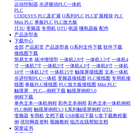
运动控制器
步进驱动PLC一体机
PLC
CODESYS PLC及扩展
Q系列PLC
PLC扩展模块
PLC
Mini PLC
单板PLC
PLC放大板
JT3U
变频器
专用机
DTU
电源
继电器板
配件
产品选型表
下载中心
全部
产品彩页
产品选型表
Q系列文件下载
软件下载
接线图下载
简易文本
脉冲增强型
一体机2.8寸
一体机3.5寸
一体机4
寸
一体机7寸
一体机5寸
一体机4.3寸
一体机8寸
一体机
10寸
一体机12寸
一体机15寸
触摸屏接线图
文本一体机
步进控制PLC一体机
变频器接线图
PLC接线图
专用机接
线图
单板PLC接线图
PLC放大板接线图
Mini PLC
触摸屏、PLC---例程下载
触摸屏例程5.0
例程下载
单色文本一体机例程
彩色文本例程
彩色文本一体机例程
PLC例程
触摸屏例程3.3
E系列触摸屏例程
DTU
变频器
专用机
文档下载
USB驱动下载
U盘下载教程案
例
优控网盘资料
视频教程
组态在线帮助文档
荣誉证书