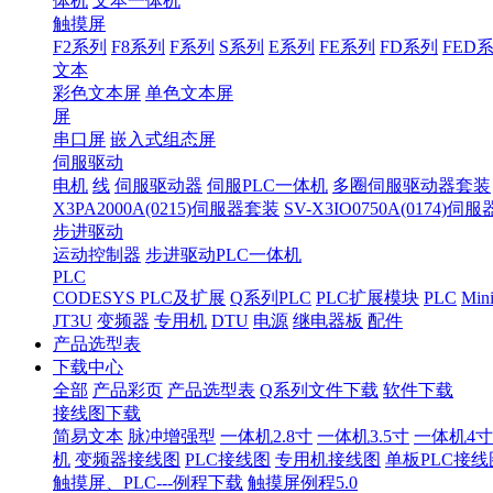
体机
文本一体机
触摸屏
F2系列
F8系列
F系列
S系列
E系列
FE系列
FD系列
FED
文本
彩色文本屏
单色文本屏
屏
串口屏
嵌入式组态屏
伺服驱动
电机
线
伺服驱动器
伺服PLC一体机
多圈伺服驱动器套装
X3PA2000A(0215)伺服器套装
SV-X3IO0750A(0174)伺
步进驱动
运动控制器
步进驱动PLC一体机
PLC
CODESYS PLC及扩展
Q系列PLC
PLC扩展模块
PLC
Min
JT3U
变频器
专用机
DTU
电源
继电器板
配件
产品选型表
下载中心
全部
产品彩页
产品选型表
Q系列文件下载
软件下载
接线图下载
简易文本
脉冲增强型
一体机2.8寸
一体机3.5寸
一体机4寸
机
变频器接线图
PLC接线图
专用机接线图
单板PLC接线
触摸屏、PLC---例程下载
触摸屏例程5.0