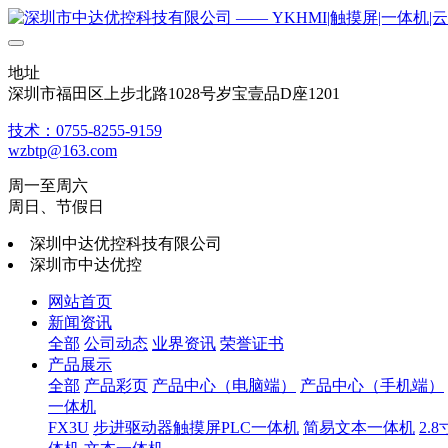
地址
深圳市福田区上步北路1028号岁宝壹品D座1201
技术：0755-8255-9159
wzbtp@163.com
周一至周六
周日、节假日
深圳中达优控科技有限公司
深圳市中达优控
网站首页
新闻资讯
全部
公司动态
业界资讯
荣誉证书
产品展示
全部
产品彩页
产品中心（电脑端）
产品中心（手机端）
一体机
FX3U
步进驱动器触摸屏PLC一体机
简易文本一体机
2.8