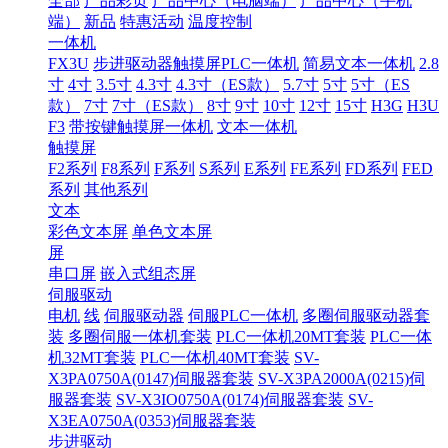
全部
产品彩页
产品中心（电脑端）
产品中心（手机
端）
新品
特惠活动
温度控制
一体机
FX3U
步进驱动器触摸屏PLC一体机
简易文本一体机
2.8
寸
4寸
3.5寸
4.3寸
4.3寸（ES款）
5.7寸
5寸
5寸（ES
款）
7寸
7寸（ES款）
8寸
9寸
10寸
12寸
15寸
H3G
H3U
F3
带按键触摸屏一体机
文本一体机
触摸屏
F2系列
F8系列
F系列
S系列
E系列
FE系列
FD系列
FED
系列
其他系列
文本
彩色文本屏
单色文本屏
屏
串口屏
嵌入式组态屏
伺服驱动
电机
线
伺服驱动器
伺服PLC一体机
多圈伺服驱动器套
装
多圈伺服一体机套装
PLC一体机20MT套装
PLC一体
机32MT套装
PLC一体机40MT套装
SV-
X3PA0750A(0147)伺服器套装
SV-X3PA2000A(0215)伺
服器套装
SV-X3IO0750A(0174)伺服器套装
SV-
X3EA0750A(0353)伺服器套装
步进驱动