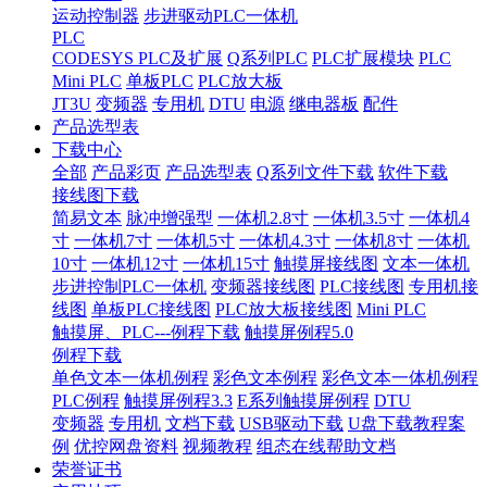
运动控制器
步进驱动PLC一体机
PLC
CODESYS PLC及扩展
Q系列PLC
PLC扩展模块
PLC
Mini PLC
单板PLC
PLC放大板
JT3U
变频器
专用机
DTU
电源
继电器板
配件
产品选型表
下载中心
全部
产品彩页
产品选型表
Q系列文件下载
软件下载
接线图下载
简易文本
脉冲增强型
一体机2.8寸
一体机3.5寸
一体机4
寸
一体机7寸
一体机5寸
一体机4.3寸
一体机8寸
一体机
10寸
一体机12寸
一体机15寸
触摸屏接线图
文本一体机
步进控制PLC一体机
变频器接线图
PLC接线图
专用机接
线图
单板PLC接线图
PLC放大板接线图
Mini PLC
触摸屏、PLC---例程下载
触摸屏例程5.0
例程下载
单色文本一体机例程
彩色文本例程
彩色文本一体机例程
PLC例程
触摸屏例程3.3
E系列触摸屏例程
DTU
变频器
专用机
文档下载
USB驱动下载
U盘下载教程案
例
优控网盘资料
视频教程
组态在线帮助文档
荣誉证书