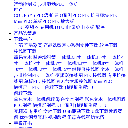
运动控制器
步进驱动PLC一体机
PLC
CODESYS PLC及扩展
Q系列PLC
PLC扩展模块
PLC
Mini PLC
单板PLC
PLC放大板
JT3U
变频器
专用机
DTU
电源
继电器板
配件
产品选型表
下载中心
全部
产品彩页
产品选型表
Q系列文件下载
软件下载
接线图下载
简易文本
脉冲增强型
一体机2.8寸
一体机3.5寸
一体机4
寸
一体机7寸
一体机5寸
一体机4.3寸
一体机8寸
一体机
10寸
一体机12寸
一体机15寸
触摸屏接线图
文本一体机
步进控制PLC一体机
变频器接线图
PLC接线图
专用机接
线图
单板PLC接线图
PLC放大板接线图
Mini PLC
触摸屏、PLC---例程下载
触摸屏例程5.0
例程下载
单色文本一体机例程
彩色文本例程
彩色文本一体机例程
PLC例程
触摸屏例程3.3
E系列触摸屏例程
DTU
变频器
专用机
文档下载
USB驱动下载
U盘下载教程案
例
优控网盘资料
视频教程
组态在线帮助文档
荣誉证书