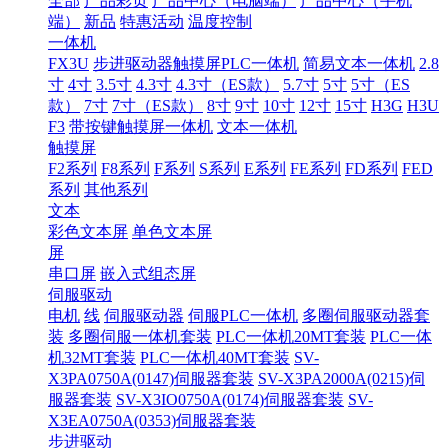
全部
产品彩页
产品中心（电脑端）
产品中心（手机
端）
新品
特惠活动
温度控制
一体机
FX3U
步进驱动器触摸屏PLC一体机
简易文本一体机
2.8
寸
4寸
3.5寸
4.3寸
4.3寸（ES款）
5.7寸
5寸
5寸（ES
款）
7寸
7寸（ES款）
8寸
9寸
10寸
12寸
15寸
H3G
H3U
F3
带按键触摸屏一体机
文本一体机
触摸屏
F2系列
F8系列
F系列
S系列
E系列
FE系列
FD系列
FED
系列
其他系列
文本
彩色文本屏
单色文本屏
屏
串口屏
嵌入式组态屏
伺服驱动
电机
线
伺服驱动器
伺服PLC一体机
多圈伺服驱动器套
装
多圈伺服一体机套装
PLC一体机20MT套装
PLC一体
机32MT套装
PLC一体机40MT套装
SV-
X3PA0750A(0147)伺服器套装
SV-X3PA2000A(0215)伺
服器套装
SV-X3IO0750A(0174)伺服器套装
SV-
X3EA0750A(0353)伺服器套装
步进驱动