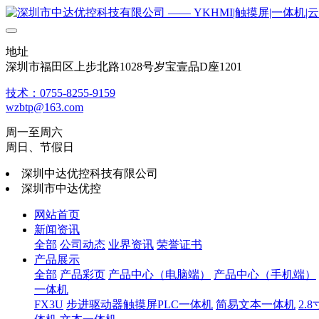
地址
深圳市福田区上步北路1028号岁宝壹品D座1201
技术：0755-8255-9159
wzbtp@163.com
周一至周六
周日、节假日
深圳中达优控科技有限公司
深圳市中达优控
网站首页
新闻资讯
全部
公司动态
业界资讯
荣誉证书
产品展示
全部
产品彩页
产品中心（电脑端）
产品中心（手机端）
一体机
FX3U
步进驱动器触摸屏PLC一体机
简易文本一体机
2.8