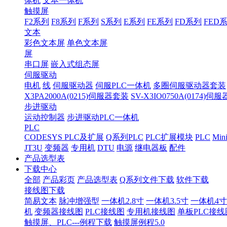
体机
文本一体机
触摸屏
F2系列
F8系列
F系列
S系列
E系列
FE系列
FD系列
FED
文本
彩色文本屏
单色文本屏
屏
串口屏
嵌入式组态屏
伺服驱动
电机
线
伺服驱动器
伺服PLC一体机
多圈伺服驱动器套装
X3PA2000A(0215)伺服器套装
SV-X3IO0750A(0174)伺
步进驱动
运动控制器
步进驱动PLC一体机
PLC
CODESYS PLC及扩展
Q系列PLC
PLC扩展模块
PLC
Min
JT3U
变频器
专用机
DTU
电源
继电器板
配件
产品选型表
下载中心
全部
产品彩页
产品选型表
Q系列文件下载
软件下载
接线图下载
简易文本
脉冲增强型
一体机2.8寸
一体机3.5寸
一体机4寸
机
变频器接线图
PLC接线图
专用机接线图
单板PLC接线
触摸屏、PLC---例程下载
触摸屏例程5.0