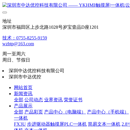
地址
深圳市福田区上步北路1028号岁宝壹品D座1201
技术：0755-8255-9159
wzbtp@163.com
周一至周六
周日、节假日
深圳中达优控科技有限公司
深圳市中达优控
网站首页
新闻资讯
全部
公司动态
业界资讯
荣誉证书
产品展示
全部
产品彩页
产品中心（电脑端）
产品中心（手机端）
一体机
FX3U
步进驱动器触摸屏PLC一体机
简易文本一体机
2.8