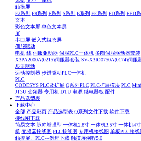
体机
文本一体机
触摸屏
F2系列
F8系列
F系列
S系列
E系列
FE系列
FD系列
FED
文本
彩色文本屏
单色文本屏
屏
串口屏
嵌入式组态屏
伺服驱动
电机
线
伺服驱动器
伺服PLC一体机
多圈伺服驱动器套装
X3PA2000A(0215)伺服器套装
SV-X3IO0750A(0174)伺
步进驱动
运动控制器
步进驱动PLC一体机
PLC
CODESYS PLC及扩展
Q系列PLC
PLC扩展模块
PLC
Min
JT3U
变频器
专用机
DTU
电源
继电器板
配件
产品选型表
下载中心
全部
产品彩页
产品选型表
Q系列文件下载
软件下载
接线图下载
简易文本
脉冲增强型
一体机2.8寸
一体机3.5寸
一体机4寸
机
变频器接线图
PLC接线图
专用机接线图
单板PLC接线
触摸屏、PLC---例程下载
触摸屏例程5.0