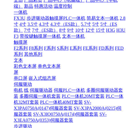
全部
产品彩页
产品中心（电脑端）
产品中心（手机
端）
新品
特惠活动
温度控制
一体机
FX3U
步进驱动器触摸屏PLC一体机
简易文本一体机
2.8
寸
4寸
3.5寸
4.3寸
4.3寸（ES款）
5.7寸
5寸
5寸（ES
款）
7寸
7寸（ES款）
8寸
9寸
10寸
12寸
15寸
H3G
H3U
F3
带按键触摸屏一体机
文本一体机
触摸屏
F2系列
F8系列
F系列
S系列
E系列
FE系列
FD系列
FED
系列
其他系列
文本
彩色文本屏
单色文本屏
屏
串口屏
嵌入式组态屏
伺服驱动
电机
线
伺服驱动器
伺服PLC一体机
多圈伺服驱动器套
装
多圈伺服一体机套装
PLC一体机20MT套装
PLC一体
机32MT套装
PLC一体机40MT套装
SV-
X3PA0750A(0147)伺服器套装
SV-X3PA2000A(0215)伺
服器套装
SV-X3IO0750A(0174)伺服器套装
SV-
X3EA0750A(0353)伺服器套装
步进驱动