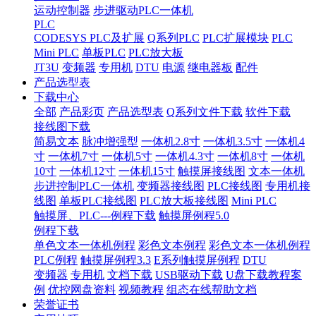
运动控制器
步进驱动PLC一体机
PLC
CODESYS PLC及扩展
Q系列PLC
PLC扩展模块
PLC
Mini PLC
单板PLC
PLC放大板
JT3U
变频器
专用机
DTU
电源
继电器板
配件
产品选型表
下载中心
全部
产品彩页
产品选型表
Q系列文件下载
软件下载
接线图下载
简易文本
脉冲增强型
一体机2.8寸
一体机3.5寸
一体机4
寸
一体机7寸
一体机5寸
一体机4.3寸
一体机8寸
一体机
10寸
一体机12寸
一体机15寸
触摸屏接线图
文本一体机
步进控制PLC一体机
变频器接线图
PLC接线图
专用机接
线图
单板PLC接线图
PLC放大板接线图
Mini PLC
触摸屏、PLC---例程下载
触摸屏例程5.0
例程下载
单色文本一体机例程
彩色文本例程
彩色文本一体机例程
PLC例程
触摸屏例程3.3
E系列触摸屏例程
DTU
变频器
专用机
文档下载
USB驱动下载
U盘下载教程案
例
优控网盘资料
视频教程
组态在线帮助文档
荣誉证书