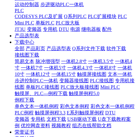
运动控制器
步进驱动PLC一体机
PLC
CODESYS PLC及扩展
Q系列PLC
PLC扩展模块
PLC
Mini PLC
单板PLC
PLC放大板
JT3U
变频器
专用机
DTU
电源
继电器板
配件
产品选型表
下载中心
全部
产品彩页
产品选型表
Q系列文件下载
软件下载
接线图下载
简易文本
脉冲增强型
一体机2.8寸
一体机3.5寸
一体机4
寸
一体机7寸
一体机5寸
一体机4.3寸
一体机8寸
一体机
10寸
一体机12寸
一体机15寸
触摸屏接线图
文本一体机
步进控制PLC一体机
变频器接线图
PLC接线图
专用机接
线图
单板PLC接线图
PLC放大板接线图
Mini PLC
触摸屏、PLC---例程下载
触摸屏例程5.0
例程下载
单色文本一体机例程
彩色文本例程
彩色文本一体机例程
PLC例程
触摸屏例程3.3
E系列触摸屏例程
DTU
变频器
专用机
文档下载
USB驱动下载
U盘下载教程案
例
优控网盘资料
视频教程
组态在线帮助文档
荣誉证书