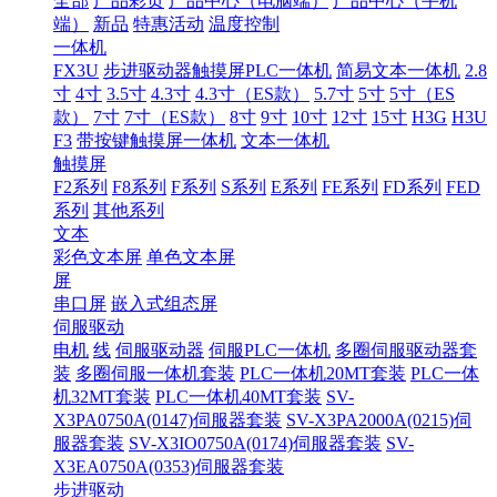
全部
产品彩页
产品中心（电脑端）
产品中心（手机
端）
新品
特惠活动
温度控制
一体机
FX3U
步进驱动器触摸屏PLC一体机
简易文本一体机
2.8
寸
4寸
3.5寸
4.3寸
4.3寸（ES款）
5.7寸
5寸
5寸（ES
款）
7寸
7寸（ES款）
8寸
9寸
10寸
12寸
15寸
H3G
H3U
F3
带按键触摸屏一体机
文本一体机
触摸屏
F2系列
F8系列
F系列
S系列
E系列
FE系列
FD系列
FED
系列
其他系列
文本
彩色文本屏
单色文本屏
屏
串口屏
嵌入式组态屏
伺服驱动
电机
线
伺服驱动器
伺服PLC一体机
多圈伺服驱动器套
装
多圈伺服一体机套装
PLC一体机20MT套装
PLC一体
机32MT套装
PLC一体机40MT套装
SV-
X3PA0750A(0147)伺服器套装
SV-X3PA2000A(0215)伺
服器套装
SV-X3IO0750A(0174)伺服器套装
SV-
X3EA0750A(0353)伺服器套装
步进驱动