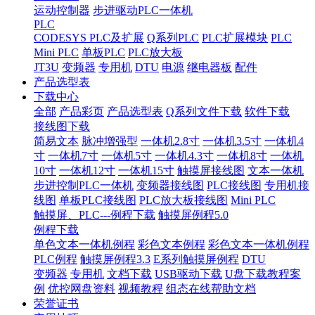
运动控制器
步进驱动PLC一体机
PLC
CODESYS PLC及扩展
Q系列PLC
PLC扩展模块
PLC
Mini PLC
单板PLC
PLC放大板
JT3U
变频器
专用机
DTU
电源
继电器板
配件
产品选型表
下载中心
全部
产品彩页
产品选型表
Q系列文件下载
软件下载
接线图下载
简易文本
脉冲增强型
一体机2.8寸
一体机3.5寸
一体机4
寸
一体机7寸
一体机5寸
一体机4.3寸
一体机8寸
一体机
10寸
一体机12寸
一体机15寸
触摸屏接线图
文本一体机
步进控制PLC一体机
变频器接线图
PLC接线图
专用机接
线图
单板PLC接线图
PLC放大板接线图
Mini PLC
触摸屏、PLC---例程下载
触摸屏例程5.0
例程下载
单色文本一体机例程
彩色文本例程
彩色文本一体机例程
PLC例程
触摸屏例程3.3
E系列触摸屏例程
DTU
变频器
专用机
文档下载
USB驱动下载
U盘下载教程案
例
优控网盘资料
视频教程
组态在线帮助文档
荣誉证书