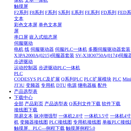
体机
文本一体机
触摸屏
F2系列
F8系列
F系列
S系列
E系列
FE系列
FD系列
FED
文本
彩色文本屏
单色文本屏
屏
串口屏
嵌入式组态屏
伺服驱动
电机
线
伺服驱动器
伺服PLC一体机
多圈伺服驱动器套装
X3PA2000A(0215)伺服器套装
SV-X3IO0750A(0174)伺
步进驱动
运动控制器
步进驱动PLC一体机
PLC
CODESYS PLC及扩展
Q系列PLC
PLC扩展模块
PLC
Min
JT3U
变频器
专用机
DTU
电源
继电器板
配件
产品选型表
下载中心
全部
产品彩页
产品选型表
Q系列文件下载
软件下载
接线图下载
简易文本
脉冲增强型
一体机2.8寸
一体机3.5寸
一体机4寸
机
变频器接线图
PLC接线图
专用机接线图
单板PLC接线
触摸屏、PLC---例程下载
触摸屏例程5.0