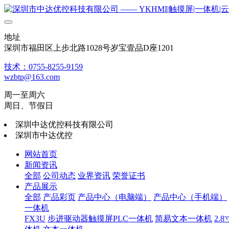
地址
深圳市福田区上步北路1028号岁宝壹品D座1201
技术：0755-8255-9159
wzbtp@163.com
周一至周六
周日、节假日
深圳中达优控科技有限公司
深圳市中达优控
网站首页
新闻资讯
全部
公司动态
业界资讯
荣誉证书
产品展示
全部
产品彩页
产品中心（电脑端）
产品中心（手机端）
一体机
FX3U
步进驱动器触摸屏PLC一体机
简易文本一体机
2.8