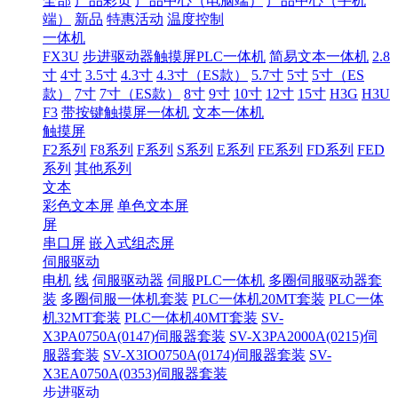
全部
产品彩页
产品中心（电脑端）
产品中心（手机
端）
新品
特惠活动
温度控制
一体机
FX3U
步进驱动器触摸屏PLC一体机
简易文本一体机
2.8
寸
4寸
3.5寸
4.3寸
4.3寸（ES款）
5.7寸
5寸
5寸（ES
款）
7寸
7寸（ES款）
8寸
9寸
10寸
12寸
15寸
H3G
H3U
F3
带按键触摸屏一体机
文本一体机
触摸屏
F2系列
F8系列
F系列
S系列
E系列
FE系列
FD系列
FED
系列
其他系列
文本
彩色文本屏
单色文本屏
屏
串口屏
嵌入式组态屏
伺服驱动
电机
线
伺服驱动器
伺服PLC一体机
多圈伺服驱动器套
装
多圈伺服一体机套装
PLC一体机20MT套装
PLC一体
机32MT套装
PLC一体机40MT套装
SV-
X3PA0750A(0147)伺服器套装
SV-X3PA2000A(0215)伺
服器套装
SV-X3IO0750A(0174)伺服器套装
SV-
X3EA0750A(0353)伺服器套装
步进驱动