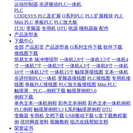
运动控制器
步进驱动PLC一体机
PLC
CODESYS PLC及扩展
Q系列PLC
PLC扩展模块
PLC
Mini PLC
单板PLC
PLC放大板
JT3U
变频器
专用机
DTU
电源
继电器板
配件
产品选型表
下载中心
全部
产品彩页
产品选型表
Q系列文件下载
软件下载
接线图下载
简易文本
脉冲增强型
一体机2.8寸
一体机3.5寸
一体机4
寸
一体机7寸
一体机5寸
一体机4.3寸
一体机8寸
一体机
10寸
一体机12寸
一体机15寸
触摸屏接线图
文本一体机
步进控制PLC一体机
变频器接线图
PLC接线图
专用机接
线图
单板PLC接线图
PLC放大板接线图
Mini PLC
触摸屏、PLC---例程下载
触摸屏例程5.0
例程下载
单色文本一体机例程
彩色文本例程
彩色文本一体机例程
PLC例程
触摸屏例程3.3
E系列触摸屏例程
DTU
变频器
专用机
文档下载
USB驱动下载
U盘下载教程案
例
优控网盘资料
视频教程
组态在线帮助文档
荣誉证书