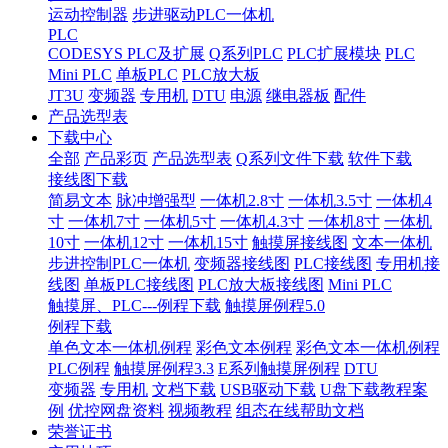
运动控制器
步进驱动PLC一体机
PLC
CODESYS PLC及扩展
Q系列PLC
PLC扩展模块
PLC
Mini PLC
单板PLC
PLC放大板
JT3U
变频器
专用机
DTU
电源
继电器板
配件
产品选型表
下载中心
全部
产品彩页
产品选型表
Q系列文件下载
软件下载
接线图下载
简易文本
脉冲增强型
一体机2.8寸
一体机3.5寸
一体机4
寸
一体机7寸
一体机5寸
一体机4.3寸
一体机8寸
一体机
10寸
一体机12寸
一体机15寸
触摸屏接线图
文本一体机
步进控制PLC一体机
变频器接线图
PLC接线图
专用机接
线图
单板PLC接线图
PLC放大板接线图
Mini PLC
触摸屏、PLC---例程下载
触摸屏例程5.0
例程下载
单色文本一体机例程
彩色文本例程
彩色文本一体机例程
PLC例程
触摸屏例程3.3
E系列触摸屏例程
DTU
变频器
专用机
文档下载
USB驱动下载
U盘下载教程案
例
优控网盘资料
视频教程
组态在线帮助文档
荣誉证书