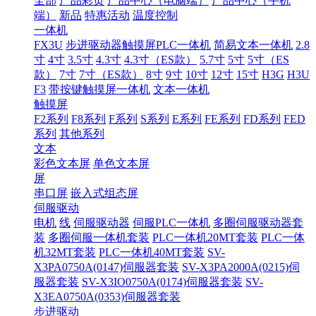
全部
产品彩页
产品中心（电脑端）
产品中心（手机
端）
新品
特惠活动
温度控制
一体机
FX3U
步进驱动器触摸屏PLC一体机
简易文本一体机
2.8
寸
4寸
3.5寸
4.3寸
4.3寸（ES款）
5.7寸
5寸
5寸（ES
款）
7寸
7寸（ES款）
8寸
9寸
10寸
12寸
15寸
H3G
H3U
F3
带按键触摸屏一体机
文本一体机
触摸屏
F2系列
F8系列
F系列
S系列
E系列
FE系列
FD系列
FED
系列
其他系列
文本
彩色文本屏
单色文本屏
屏
串口屏
嵌入式组态屏
伺服驱动
电机
线
伺服驱动器
伺服PLC一体机
多圈伺服驱动器套
装
多圈伺服一体机套装
PLC一体机20MT套装
PLC一体
机32MT套装
PLC一体机40MT套装
SV-
X3PA0750A(0147)伺服器套装
SV-X3PA2000A(0215)伺
服器套装
SV-X3IO0750A(0174)伺服器套装
SV-
X3EA0750A(0353)伺服器套装
步进驱动