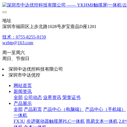
地址
深圳市福田区上步北路1028号岁宝壹品D座1201
技术：0755-8255-9159
wzbtp@163.com
周一至周六
周日、节假日
深圳中达优控科技有限公司
深圳市中达优控
网站首页
新闻资讯
全部
公司动态
业界资讯
荣誉证书
产品展示
全部
产品彩页
产品中心（电脑端）
产品中心（手机端）
一体机
FX3U
步进驱动器触摸屏PLC一体机
简易文本一体机
2.8