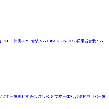
装
PLC一体机40MT套装
SV-X3PA0750A(0147)伺服器套装
SV-
12寸
一体机15寸
触摸屏接线图
文本一体机
步进控制PLC一体