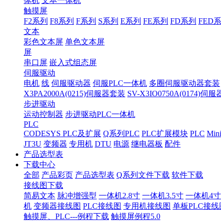
体机
文本一体机
触摸屏
F2系列
F8系列
F系列
S系列
E系列
FE系列
FD系列
FED
文本
彩色文本屏
单色文本屏
屏
串口屏
嵌入式组态屏
伺服驱动
电机
线
伺服驱动器
伺服PLC一体机
多圈伺服驱动器套装
X3PA2000A(0215)伺服器套装
SV-X3IO0750A(0174)伺
步进驱动
运动控制器
步进驱动PLC一体机
PLC
CODESYS PLC及扩展
Q系列PLC
PLC扩展模块
PLC
Min
JT3U
变频器
专用机
DTU
电源
继电器板
配件
产品选型表
下载中心
全部
产品彩页
产品选型表
Q系列文件下载
软件下载
接线图下载
简易文本
脉冲增强型
一体机2.8寸
一体机3.5寸
一体机4寸
机
变频器接线图
PLC接线图
专用机接线图
单板PLC接线
触摸屏、PLC---例程下载
触摸屏例程5.0