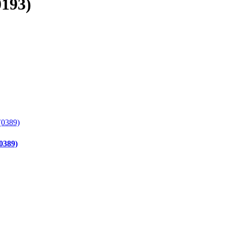
193)
389)