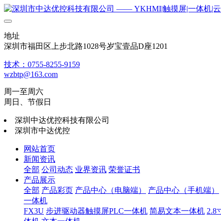
地址
深圳市福田区上步北路1028号岁宝壹品D座1201
技术：0755-8255-9159
wzbtp@163.com
周一至周六
周日、节假日
深圳中达优控科技有限公司
深圳市中达优控
网站首页
新闻资讯
全部
公司动态
业界资讯
荣誉证书
产品展示
全部
产品彩页
产品中心（电脑端）
产品中心（手机端）
一体机
FX3U
步进驱动器触摸屏PLC一体机
简易文本一体机
2.8