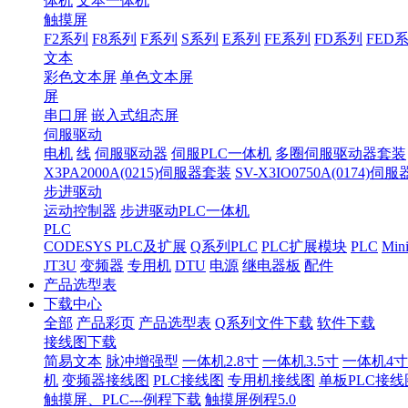
体机
文本一体机
触摸屏
F2系列
F8系列
F系列
S系列
E系列
FE系列
FD系列
FED
文本
彩色文本屏
单色文本屏
屏
串口屏
嵌入式组态屏
伺服驱动
电机
线
伺服驱动器
伺服PLC一体机
多圈伺服驱动器套装
X3PA2000A(0215)伺服器套装
SV-X3IO0750A(0174)伺
步进驱动
运动控制器
步进驱动PLC一体机
PLC
CODESYS PLC及扩展
Q系列PLC
PLC扩展模块
PLC
Min
JT3U
变频器
专用机
DTU
电源
继电器板
配件
产品选型表
下载中心
全部
产品彩页
产品选型表
Q系列文件下载
软件下载
接线图下载
简易文本
脉冲增强型
一体机2.8寸
一体机3.5寸
一体机4寸
机
变频器接线图
PLC接线图
专用机接线图
单板PLC接线
触摸屏、PLC---例程下载
触摸屏例程5.0