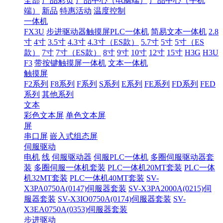
全部
产品彩页
产品中心（电脑端）
产品中心（手机
端）
新品
特惠活动
温度控制
一体机
FX3U
步进驱动器触摸屏PLC一体机
简易文本一体机
2.8
寸
4寸
3.5寸
4.3寸
4.3寸（ES款）
5.7寸
5寸
5寸（ES
款）
7寸
7寸（ES款）
8寸
9寸
10寸
12寸
15寸
H3G
H3U
F3
带按键触摸屏一体机
文本一体机
触摸屏
F2系列
F8系列
F系列
S系列
E系列
FE系列
FD系列
FED
系列
其他系列
文本
彩色文本屏
单色文本屏
屏
串口屏
嵌入式组态屏
伺服驱动
电机
线
伺服驱动器
伺服PLC一体机
多圈伺服驱动器套
装
多圈伺服一体机套装
PLC一体机20MT套装
PLC一体
机32MT套装
PLC一体机40MT套装
SV-
X3PA0750A(0147)伺服器套装
SV-X3PA2000A(0215)伺
服器套装
SV-X3IO0750A(0174)伺服器套装
SV-
X3EA0750A(0353)伺服器套装
步进驱动