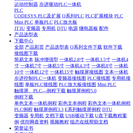
运动控制器
步进驱动PLC一体机
PLC
CODESYS PLC及扩展
Q系列PLC
PLC扩展模块
PLC
Mini PLC
单板PLC
PLC放大板
JT3U
变频器
专用机
DTU
电源
继电器板
配件
产品选型表
下载中心
全部
产品彩页
产品选型表
Q系列文件下载
软件下载
接线图下载
简易文本
脉冲增强型
一体机2.8寸
一体机3.5寸
一体机4
寸
一体机7寸
一体机5寸
一体机4.3寸
一体机8寸
一体机
10寸
一体机12寸
一体机15寸
触摸屏接线图
文本一体机
步进控制PLC一体机
变频器接线图
PLC接线图
专用机接
线图
单板PLC接线图
PLC放大板接线图
Mini PLC
触摸屏、PLC---例程下载
触摸屏例程5.0
例程下载
单色文本一体机例程
彩色文本例程
彩色文本一体机例程
PLC例程
触摸屏例程3.3
E系列触摸屏例程
DTU
变频器
专用机
文档下载
USB驱动下载
U盘下载教程案
例
优控网盘资料
视频教程
组态在线帮助文档
荣誉证书