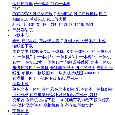
运动控制器
步进驱动PLC一体机
PLC
CODESYS PLC及扩展
Q系列PLC
PLC扩展模块
PLC
Mini PLC
单板PLC
PLC放大板
JT3U
变频器
专用机
DTU
电源
继电器板
配件
产品选型表
下载中心
全部
产品彩页
产品选型表
Q系列文件下载
软件下载
接线图下载
简易文本
脉冲增强型
一体机2.8寸
一体机3.5寸
一体机4
寸
一体机7寸
一体机5寸
一体机4.3寸
一体机8寸
一体机
10寸
一体机12寸
一体机15寸
触摸屏接线图
文本一体机
步进控制PLC一体机
变频器接线图
PLC接线图
专用机接
线图
单板PLC接线图
PLC放大板接线图
Mini PLC
触摸屏、PLC---例程下载
触摸屏例程5.0
例程下载
单色文本一体机例程
彩色文本例程
彩色文本一体机例程
PLC例程
触摸屏例程3.3
E系列触摸屏例程
DTU
变频器
专用机
文档下载
USB驱动下载
U盘下载教程案
例
优控网盘资料
视频教程
组态在线帮助文档
荣誉证书