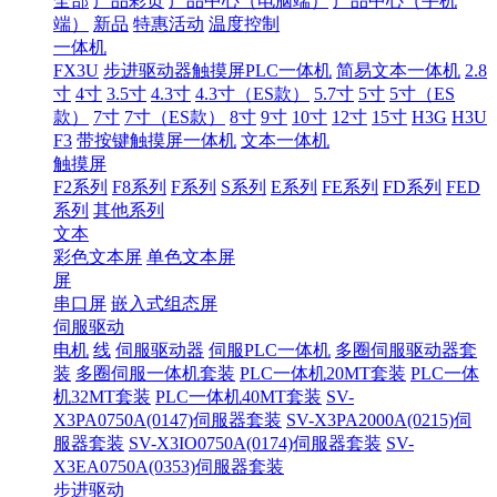
全部
产品彩页
产品中心（电脑端）
产品中心（手机
端）
新品
特惠活动
温度控制
一体机
FX3U
步进驱动器触摸屏PLC一体机
简易文本一体机
2.8
寸
4寸
3.5寸
4.3寸
4.3寸（ES款）
5.7寸
5寸
5寸（ES
款）
7寸
7寸（ES款）
8寸
9寸
10寸
12寸
15寸
H3G
H3U
F3
带按键触摸屏一体机
文本一体机
触摸屏
F2系列
F8系列
F系列
S系列
E系列
FE系列
FD系列
FED
系列
其他系列
文本
彩色文本屏
单色文本屏
屏
串口屏
嵌入式组态屏
伺服驱动
电机
线
伺服驱动器
伺服PLC一体机
多圈伺服驱动器套
装
多圈伺服一体机套装
PLC一体机20MT套装
PLC一体
机32MT套装
PLC一体机40MT套装
SV-
X3PA0750A(0147)伺服器套装
SV-X3PA2000A(0215)伺
服器套装
SV-X3IO0750A(0174)伺服器套装
SV-
X3EA0750A(0353)伺服器套装
步进驱动