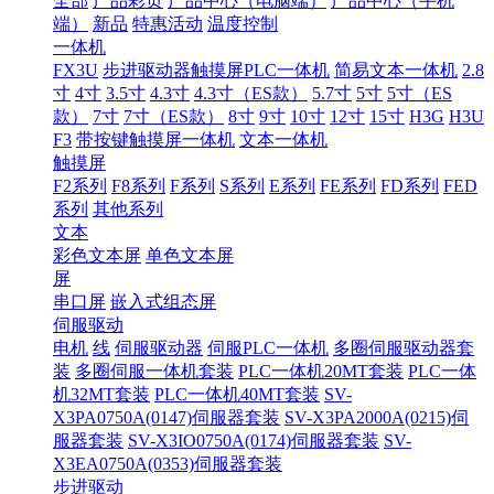
全部
产品彩页
产品中心（电脑端）
产品中心（手机
端）
新品
特惠活动
温度控制
一体机
FX3U
步进驱动器触摸屏PLC一体机
简易文本一体机
2.8
寸
4寸
3.5寸
4.3寸
4.3寸（ES款）
5.7寸
5寸
5寸（ES
款）
7寸
7寸（ES款）
8寸
9寸
10寸
12寸
15寸
H3G
H3U
F3
带按键触摸屏一体机
文本一体机
触摸屏
F2系列
F8系列
F系列
S系列
E系列
FE系列
FD系列
FED
系列
其他系列
文本
彩色文本屏
单色文本屏
屏
串口屏
嵌入式组态屏
伺服驱动
电机
线
伺服驱动器
伺服PLC一体机
多圈伺服驱动器套
装
多圈伺服一体机套装
PLC一体机20MT套装
PLC一体
机32MT套装
PLC一体机40MT套装
SV-
X3PA0750A(0147)伺服器套装
SV-X3PA2000A(0215)伺
服器套装
SV-X3IO0750A(0174)伺服器套装
SV-
X3EA0750A(0353)伺服器套装
步进驱动