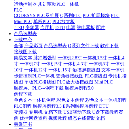
运动控制器
步进驱动PLC一体机
PLC
CODESYS PLC及扩展
Q系列PLC
PLC扩展模块
PLC
Mini PLC
单板PLC
PLC放大板
JT3U
变频器
专用机
DTU
电源
继电器板
配件
产品选型表
下载中心
全部
产品彩页
产品选型表
Q系列文件下载
软件下载
接线图下载
简易文本
脉冲增强型
一体机2.8寸
一体机3.5寸
一体机4
寸
一体机7寸
一体机5寸
一体机4.3寸
一体机8寸
一体机
10寸
一体机12寸
一体机15寸
触摸屏接线图
文本一体机
步进控制PLC一体机
变频器接线图
PLC接线图
专用机接
线图
单板PLC接线图
PLC放大板接线图
Mini PLC
触摸屏、PLC---例程下载
触摸屏例程5.0
例程下载
单色文本一体机例程
彩色文本例程
彩色文本一体机例程
PLC例程
触摸屏例程3.3
E系列触摸屏例程
DTU
变频器
专用机
文档下载
USB驱动下载
U盘下载教程案
例
优控网盘资料
视频教程
组态在线帮助文档
荣誉证书