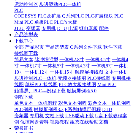
运动控制器
步进驱动PLC一体机
PLC
CODESYS PLC及扩展
Q系列PLC
PLC扩展模块
PLC
Mini PLC
单板PLC
PLC放大板
JT3U
变频器
专用机
DTU
电源
继电器板
配件
产品选型表
下载中心
全部
产品彩页
产品选型表
Q系列文件下载
软件下载
接线图下载
简易文本
脉冲增强型
一体机2.8寸
一体机3.5寸
一体机4
寸
一体机7寸
一体机5寸
一体机4.3寸
一体机8寸
一体机
10寸
一体机12寸
一体机15寸
触摸屏接线图
文本一体机
步进控制PLC一体机
变频器接线图
PLC接线图
专用机接
线图
单板PLC接线图
PLC放大板接线图
Mini PLC
触摸屏、PLC---例程下载
触摸屏例程5.0
例程下载
单色文本一体机例程
彩色文本例程
彩色文本一体机例程
PLC例程
触摸屏例程3.3
E系列触摸屏例程
DTU
变频器
专用机
文档下载
USB驱动下载
U盘下载教程案
例
优控网盘资料
视频教程
组态在线帮助文档
荣誉证书