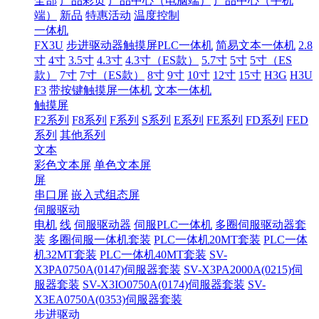
全部
产品彩页
产品中心（电脑端）
产品中心（手机
端）
新品
特惠活动
温度控制
一体机
FX3U
步进驱动器触摸屏PLC一体机
简易文本一体机
2.8
寸
4寸
3.5寸
4.3寸
4.3寸（ES款）
5.7寸
5寸
5寸（ES
款）
7寸
7寸（ES款）
8寸
9寸
10寸
12寸
15寸
H3G
H3U
F3
带按键触摸屏一体机
文本一体机
触摸屏
F2系列
F8系列
F系列
S系列
E系列
FE系列
FD系列
FED
系列
其他系列
文本
彩色文本屏
单色文本屏
屏
串口屏
嵌入式组态屏
伺服驱动
电机
线
伺服驱动器
伺服PLC一体机
多圈伺服驱动器套
装
多圈伺服一体机套装
PLC一体机20MT套装
PLC一体
机32MT套装
PLC一体机40MT套装
SV-
X3PA0750A(0147)伺服器套装
SV-X3PA2000A(0215)伺
服器套装
SV-X3IO0750A(0174)伺服器套装
SV-
X3EA0750A(0353)伺服器套装
步进驱动