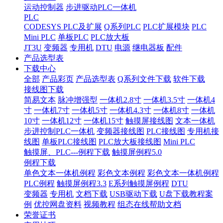
运动控制器
步进驱动PLC一体机
PLC
CODESYS PLC及扩展
Q系列PLC
PLC扩展模块
PLC
Mini PLC
单板PLC
PLC放大板
JT3U
变频器
专用机
DTU
电源
继电器板
配件
产品选型表
下载中心
全部
产品彩页
产品选型表
Q系列文件下载
软件下载
接线图下载
简易文本
脉冲增强型
一体机2.8寸
一体机3.5寸
一体机4
寸
一体机7寸
一体机5寸
一体机4.3寸
一体机8寸
一体机
10寸
一体机12寸
一体机15寸
触摸屏接线图
文本一体机
步进控制PLC一体机
变频器接线图
PLC接线图
专用机接
线图
单板PLC接线图
PLC放大板接线图
Mini PLC
触摸屏、PLC---例程下载
触摸屏例程5.0
例程下载
单色文本一体机例程
彩色文本例程
彩色文本一体机例程
PLC例程
触摸屏例程3.3
E系列触摸屏例程
DTU
变频器
专用机
文档下载
USB驱动下载
U盘下载教程案
例
优控网盘资料
视频教程
组态在线帮助文档
荣誉证书