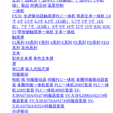
全部
产品彩页
产品中心（电脑端）
产品中心（手机
端）
新品
特惠活动
温度控制
一体机
FX3U
步进驱动器触摸屏PLC一体机
简易文本一体机
2.8
寸
4寸
3.5寸
4.3寸
4.3寸（ES款）
5.7寸
5寸
5寸（ES
款）
7寸
7寸（ES款）
8寸
9寸
10寸
12寸
15寸
H3G
H3U
F3
带按键触摸屏一体机
文本一体机
触摸屏
F2系列
F8系列
F系列
S系列
E系列
FE系列
FD系列
FED
系列
其他系列
文本
彩色文本屏
单色文本屏
屏
串口屏
嵌入式组态屏
伺服驱动
电机
线
伺服驱动器
伺服PLC一体机
多圈伺服驱动器套
装
多圈伺服一体机套装
PLC一体机20MT套装
PLC一体
机32MT套装
PLC一体机40MT套装
SV-
X3PA0750A(0147)伺服器套装
SV-X3PA2000A(0215)伺
服器套装
SV-X3IO0750A(0174)伺服器套装
SV-
X3EA0750A(0353)伺服器套装
步进驱动