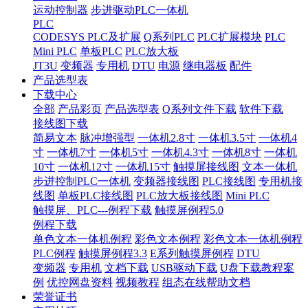
运动控制器
步进驱动PLC一体机
PLC
CODESYS PLC及扩展
Q系列PLC
PLC扩展模块
PLC
Mini PLC
单板PLC
PLC放大板
JT3U
变频器
专用机
DTU
电源
继电器板
配件
产品选型表
下载中心
全部
产品彩页
产品选型表
Q系列文件下载
软件下载
接线图下载
简易文本
脉冲增强型
一体机2.8寸
一体机3.5寸
一体机4
寸
一体机7寸
一体机5寸
一体机4.3寸
一体机8寸
一体机
10寸
一体机12寸
一体机15寸
触摸屏接线图
文本一体机
步进控制PLC一体机
变频器接线图
PLC接线图
专用机接
线图
单板PLC接线图
PLC放大板接线图
Mini PLC
触摸屏、PLC---例程下载
触摸屏例程5.0
例程下载
单色文本一体机例程
彩色文本例程
彩色文本一体机例程
PLC例程
触摸屏例程3.3
E系列触摸屏例程
DTU
变频器
专用机
文档下载
USB驱动下载
U盘下载教程案
例
优控网盘资料
视频教程
组态在线帮助文档
荣誉证书