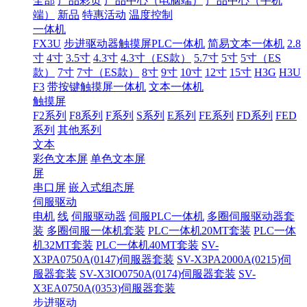
全部
产品彩页
产品中心（电脑端）
产品中心（手机
端）
新品
特惠活动
温度控制
一体机
FX3U
步进驱动器触摸屏PLC一体机
简易文本一体机
2.8
寸
4寸
3.5寸
4.3寸
4.3寸（ES款）
5.7寸
5寸
5寸（ES
款）
7寸
7寸（ES款）
8寸
9寸
10寸
12寸
15寸
H3G
H3U
F3
带按键触摸屏一体机
文本一体机
触摸屏
F2系列
F8系列
F系列
S系列
E系列
FE系列
FD系列
FED
系列
其他系列
文本
彩色文本屏
单色文本屏
屏
串口屏
嵌入式组态屏
伺服驱动
电机
线
伺服驱动器
伺服PLC一体机
多圈伺服驱动器套
装
多圈伺服一体机套装
PLC一体机20MT套装
PLC一体
机32MT套装
PLC一体机40MT套装
SV-
X3PA0750A(0147)伺服器套装
SV-X3PA2000A(0215)伺
服器套装
SV-X3IO0750A(0174)伺服器套装
SV-
X3EA0750A(0353)伺服器套装
步进驱动