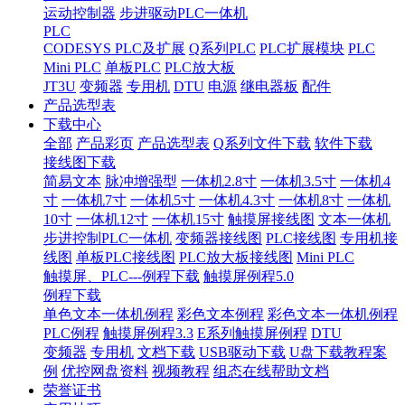
运动控制器
步进驱动PLC一体机
PLC
CODESYS PLC及扩展
Q系列PLC
PLC扩展模块
PLC
Mini PLC
单板PLC
PLC放大板
JT3U
变频器
专用机
DTU
电源
继电器板
配件
产品选型表
下载中心
全部
产品彩页
产品选型表
Q系列文件下载
软件下载
接线图下载
简易文本
脉冲增强型
一体机2.8寸
一体机3.5寸
一体机4
寸
一体机7寸
一体机5寸
一体机4.3寸
一体机8寸
一体机
10寸
一体机12寸
一体机15寸
触摸屏接线图
文本一体机
步进控制PLC一体机
变频器接线图
PLC接线图
专用机接
线图
单板PLC接线图
PLC放大板接线图
Mini PLC
触摸屏、PLC---例程下载
触摸屏例程5.0
例程下载
单色文本一体机例程
彩色文本例程
彩色文本一体机例程
PLC例程
触摸屏例程3.3
E系列触摸屏例程
DTU
变频器
专用机
文档下载
USB驱动下载
U盘下载教程案
例
优控网盘资料
视频教程
组态在线帮助文档
荣誉证书