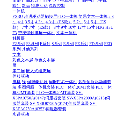
全部
产品彩页
产品中心（电脑端）
产品中心（手机
端）
新品
特惠活动
温度控制
一体机
FX3U
步进驱动器触摸屏PLC一体机
简易文本一体机
2.8
寸
4寸
3.5寸
4.3寸
4.3寸（ES款）
5.7寸
5寸
5寸（ES
款）
7寸
7寸（ES款）
8寸
9寸
10寸
12寸
15寸
H3G
H3U
F3
带按键触摸屏一体机
文本一体机
触摸屏
F2系列
F8系列
F系列
S系列
E系列
FE系列
FD系列
FED
系列
其他系列
文本
彩色文本屏
单色文本屏
屏
串口屏
嵌入式组态屏
伺服驱动
电机
线
伺服驱动器
伺服PLC一体机
多圈伺服驱动器套
装
多圈伺服一体机套装
PLC一体机20MT套装
PLC一体
机32MT套装
PLC一体机40MT套装
SV-
X3PA0750A(0147)伺服器套装
SV-X3PA2000A(0215)伺
服器套装
SV-X3IO0750A(0174)伺服器套装
SV-
X3EA0750A(0353)伺服器套装
步进驱动