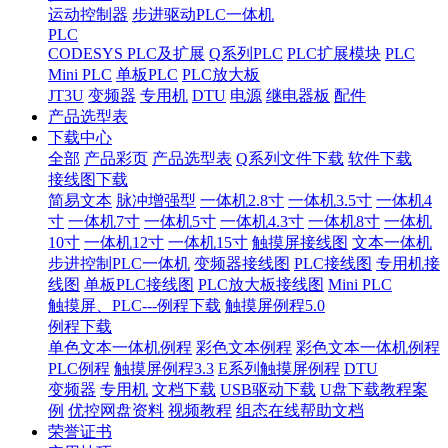
运动控制器
步进驱动PLC一体机
PLC
CODESYS PLC及扩展
Q系列PLC
PLC扩展模块
PLC
Mini PLC
单板PLC
PLC放大板
JT3U
变频器
专用机
DTU
电源
继电器板
配件
产品选型表
下载中心
全部
产品彩页
产品选型表
Q系列文件下载
软件下载
接线图下载
简易文本
脉冲增强型
一体机2.8寸
一体机3.5寸
一体机4
寸
一体机7寸
一体机5寸
一体机4.3寸
一体机8寸
一体机
10寸
一体机12寸
一体机15寸
触摸屏接线图
文本一体机
步进控制PLC一体机
变频器接线图
PLC接线图
专用机接
线图
单板PLC接线图
PLC放大板接线图
Mini PLC
触摸屏、PLC---例程下载
触摸屏例程5.0
例程下载
单色文本一体机例程
彩色文本例程
彩色文本一体机例程
PLC例程
触摸屏例程3.3
E系列触摸屏例程
DTU
变频器
专用机
文档下载
USB驱动下载
U盘下载教程案
例
优控网盘资料
视频教程
组态在线帮助文档
荣誉证书