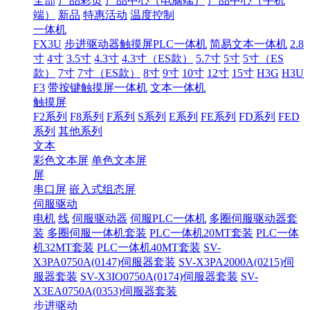
全部
产品彩页
产品中心（电脑端）
产品中心（手机
端）
新品
特惠活动
温度控制
一体机
FX3U
步进驱动器触摸屏PLC一体机
简易文本一体机
2.8
寸
4寸
3.5寸
4.3寸
4.3寸（ES款）
5.7寸
5寸
5寸（ES
款）
7寸
7寸（ES款）
8寸
9寸
10寸
12寸
15寸
H3G
H3U
F3
带按键触摸屏一体机
文本一体机
触摸屏
F2系列
F8系列
F系列
S系列
E系列
FE系列
FD系列
FED
系列
其他系列
文本
彩色文本屏
单色文本屏
屏
串口屏
嵌入式组态屏
伺服驱动
电机
线
伺服驱动器
伺服PLC一体机
多圈伺服驱动器套
装
多圈伺服一体机套装
PLC一体机20MT套装
PLC一体
机32MT套装
PLC一体机40MT套装
SV-
X3PA0750A(0147)伺服器套装
SV-X3PA2000A(0215)伺
服器套装
SV-X3IO0750A(0174)伺服器套装
SV-
X3EA0750A(0353)伺服器套装
步进驱动