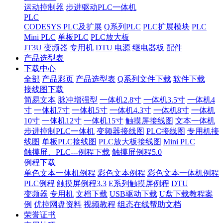
运动控制器
步进驱动PLC一体机
PLC
CODESYS PLC及扩展
Q系列PLC
PLC扩展模块
PLC
Mini PLC
单板PLC
PLC放大板
JT3U
变频器
专用机
DTU
电源
继电器板
配件
产品选型表
下载中心
全部
产品彩页
产品选型表
Q系列文件下载
软件下载
接线图下载
简易文本
脉冲增强型
一体机2.8寸
一体机3.5寸
一体机4
寸
一体机7寸
一体机5寸
一体机4.3寸
一体机8寸
一体机
10寸
一体机12寸
一体机15寸
触摸屏接线图
文本一体机
步进控制PLC一体机
变频器接线图
PLC接线图
专用机接
线图
单板PLC接线图
PLC放大板接线图
Mini PLC
触摸屏、PLC---例程下载
触摸屏例程5.0
例程下载
单色文本一体机例程
彩色文本例程
彩色文本一体机例程
PLC例程
触摸屏例程3.3
E系列触摸屏例程
DTU
变频器
专用机
文档下载
USB驱动下载
U盘下载教程案
例
优控网盘资料
视频教程
组态在线帮助文档
荣誉证书