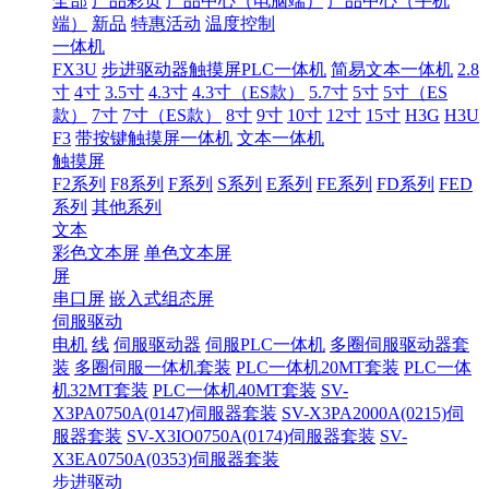
全部
产品彩页
产品中心（电脑端）
产品中心（手机
端）
新品
特惠活动
温度控制
一体机
FX3U
步进驱动器触摸屏PLC一体机
简易文本一体机
2.8
寸
4寸
3.5寸
4.3寸
4.3寸（ES款）
5.7寸
5寸
5寸（ES
款）
7寸
7寸（ES款）
8寸
9寸
10寸
12寸
15寸
H3G
H3U
F3
带按键触摸屏一体机
文本一体机
触摸屏
F2系列
F8系列
F系列
S系列
E系列
FE系列
FD系列
FED
系列
其他系列
文本
彩色文本屏
单色文本屏
屏
串口屏
嵌入式组态屏
伺服驱动
电机
线
伺服驱动器
伺服PLC一体机
多圈伺服驱动器套
装
多圈伺服一体机套装
PLC一体机20MT套装
PLC一体
机32MT套装
PLC一体机40MT套装
SV-
X3PA0750A(0147)伺服器套装
SV-X3PA2000A(0215)伺
服器套装
SV-X3IO0750A(0174)伺服器套装
SV-
X3EA0750A(0353)伺服器套装
步进驱动