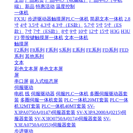
全部
产品彩页
产品中心（电脑端）
产品中心（手机
端）
新品
特惠活动
温度控制
一体机
FX3U
步进驱动器触摸屏PLC一体机
简易文本一体机
2.8
寸
4寸
3.5寸
4.3寸
4.3寸（ES款）
5.7寸
5寸
5寸（ES
款）
7寸
7寸（ES款）
8寸
9寸
10寸
12寸
15寸
H3G
H3U
F3
带按键触摸屏一体机
文本一体机
触摸屏
F2系列
F8系列
F系列
S系列
E系列
FE系列
FD系列
FED
系列
其他系列
文本
彩色文本屏
单色文本屏
屏
串口屏
嵌入式组态屏
伺服驱动
电机
线
伺服驱动器
伺服PLC一体机
多圈伺服驱动器套
装
多圈伺服一体机套装
PLC一体机20MT套装
PLC一体
机32MT套装
PLC一体机40MT套装
SV-
X3PA0750A(0147)伺服器套装
SV-X3PA2000A(0215)伺
服器套装
SV-X3IO0750A(0174)伺服器套装
SV-
X3EA0750A(0353)伺服器套装
步进驱动