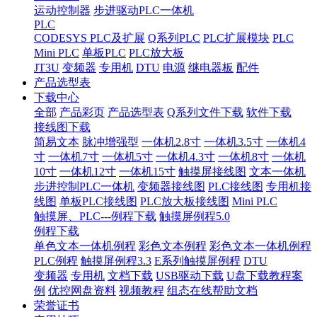
运动控制器
步进驱动PLC一体机
PLC
CODESYS PLC及扩展
Q系列PLC
PLC扩展模块
PLC
Mini PLC
单板PLC
PLC放大板
JT3U
变频器
专用机
DTU
电源
继电器板
配件
产品选型表
下载中心
全部
产品彩页
产品选型表
Q系列文件下载
软件下载
接线图下载
简易文本
脉冲增强型
一体机2.8寸
一体机3.5寸
一体机4
寸
一体机7寸
一体机5寸
一体机4.3寸
一体机8寸
一体机
10寸
一体机12寸
一体机15寸
触摸屏接线图
文本一体机
步进控制PLC一体机
变频器接线图
PLC接线图
专用机接
线图
单板PLC接线图
PLC放大板接线图
Mini PLC
触摸屏、PLC---例程下载
触摸屏例程5.0
例程下载
单色文本一体机例程
彩色文本例程
彩色文本一体机例程
PLC例程
触摸屏例程3.3
E系列触摸屏例程
DTU
变频器
专用机
文档下载
USB驱动下载
U盘下载教程案
例
优控网盘资料
视频教程
组态在线帮助文档
荣誉证书