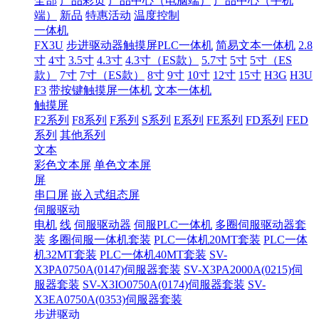
全部
产品彩页
产品中心（电脑端）
产品中心（手机
端）
新品
特惠活动
温度控制
一体机
FX3U
步进驱动器触摸屏PLC一体机
简易文本一体机
2.8
寸
4寸
3.5寸
4.3寸
4.3寸（ES款）
5.7寸
5寸
5寸（ES
款）
7寸
7寸（ES款）
8寸
9寸
10寸
12寸
15寸
H3G
H3U
F3
带按键触摸屏一体机
文本一体机
触摸屏
F2系列
F8系列
F系列
S系列
E系列
FE系列
FD系列
FED
系列
其他系列
文本
彩色文本屏
单色文本屏
屏
串口屏
嵌入式组态屏
伺服驱动
电机
线
伺服驱动器
伺服PLC一体机
多圈伺服驱动器套
装
多圈伺服一体机套装
PLC一体机20MT套装
PLC一体
机32MT套装
PLC一体机40MT套装
SV-
X3PA0750A(0147)伺服器套装
SV-X3PA2000A(0215)伺
服器套装
SV-X3IO0750A(0174)伺服器套装
SV-
X3EA0750A(0353)伺服器套装
步进驱动