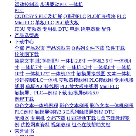
运动控制器
步进驱动PLC一体机
PLC
CODESYS PLC及扩展
Q系列PLC
PLC扩展模块
PLC
Mini PLC
单板PLC
PLC放大板
JT3U
变频器
专用机
DTU
电源
继电器板
配件
产品选型表
下载中心
全部
产品彩页
产品选型表
Q系列文件下载
软件下载
接线图下载
简易文本
脉冲增强型
一体机2.8寸
一体机3.5寸
一体机4
寸
一体机7寸
一体机5寸
一体机4.3寸
一体机8寸
一体机
10寸
一体机12寸
一体机15寸
触摸屏接线图
文本一体机
步进控制PLC一体机
变频器接线图
PLC接线图
专用机接
线图
单板PLC接线图
PLC放大板接线图
Mini PLC
触摸屏、PLC---例程下载
触摸屏例程5.0
例程下载
单色文本一体机例程
彩色文本例程
彩色文本一体机例程
PLC例程
触摸屏例程3.3
E系列触摸屏例程
DTU
变频器
专用机
文档下载
USB驱动下载
U盘下载教程案
例
优控网盘资料
视频教程
组态在线帮助文档
荣誉证书