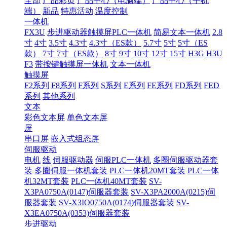
全部
产品彩页
产品中心（电脑端）
产品中心（手机
端）
新品
特惠活动
温度控制
一体机
FX3U
步进驱动器触摸屏PLC一体机
简易文本一体机
2.8
寸
4寸
3.5寸
4.3寸
4.3寸（ES款）
5.7寸
5寸
5寸（ES
款）
7寸
7寸（ES款）
8寸
9寸
10寸
12寸
15寸
H3G
H3U
F3
带按键触摸屏一体机
文本一体机
触摸屏
F2系列
F8系列
F系列
S系列
E系列
FE系列
FD系列
FED
系列
其他系列
文本
彩色文本屏
单色文本屏
屏
串口屏
嵌入式组态屏
伺服驱动
电机
线
伺服驱动器
伺服PLC一体机
多圈伺服驱动器套
装
多圈伺服一体机套装
PLC一体机20MT套装
PLC一体
机32MT套装
PLC一体机40MT套装
SV-
X3PA0750A(0147)伺服器套装
SV-X3PA2000A(0215)伺
服器套装
SV-X3IO0750A(0174)伺服器套装
SV-
X3EA0750A(0353)伺服器套装
步进驱动