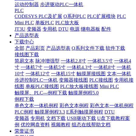
运动控制器
步进驱动PLC一体机
PLC
CODESYS PLC及扩展
Q系列PLC
PLC扩展模块
PLC
Mini PLC
单板PLC
PLC放大板
JT3U
变频器
专用机
DTU
电源
继电器板
配件
产品选型表
下载中心
全部
产品彩页
产品选型表
Q系列文件下载
软件下载
接线图下载
简易文本
脉冲增强型
一体机2.8寸
一体机3.5寸
一体机4
寸
一体机7寸
一体机5寸
一体机4.3寸
一体机8寸
一体机
10寸
一体机12寸
一体机15寸
触摸屏接线图
文本一体机
步进控制PLC一体机
变频器接线图
PLC接线图
专用机接
线图
单板PLC接线图
PLC放大板接线图
Mini PLC
触摸屏、PLC---例程下载
触摸屏例程5.0
例程下载
单色文本一体机例程
彩色文本例程
彩色文本一体机例程
PLC例程
触摸屏例程3.3
E系列触摸屏例程
DTU
变频器
专用机
文档下载
USB驱动下载
U盘下载教程案
例
优控网盘资料
视频教程
组态在线帮助文档
荣誉证书