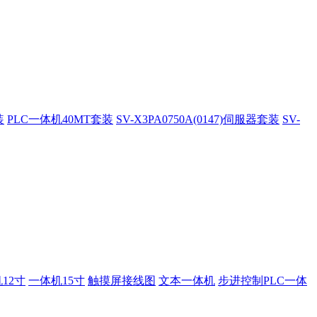
装
PLC一体机40MT套装
SV-X3PA0750A(0147)伺服器套装
SV-
12寸
一体机15寸
触摸屏接线图
文本一体机
步进控制PLC一体