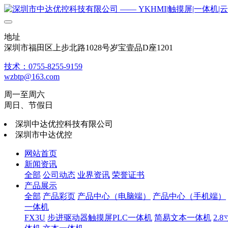
地址
深圳市福田区上步北路1028号岁宝壹品D座1201
技术：0755-8255-9159
wzbtp@163.com
周一至周六
周日、节假日
深圳中达优控科技有限公司
深圳市中达优控
网站首页
新闻资讯
全部
公司动态
业界资讯
荣誉证书
产品展示
全部
产品彩页
产品中心（电脑端）
产品中心（手机端）
一体机
FX3U
步进驱动器触摸屏PLC一体机
简易文本一体机
2.8