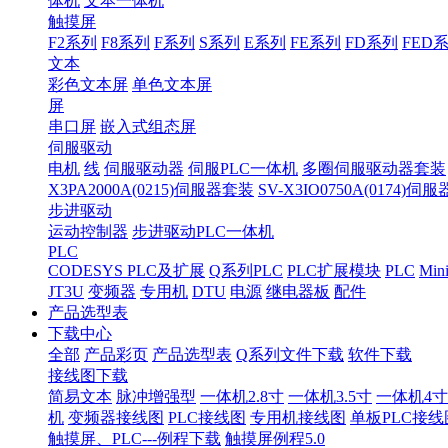
体机
文本一体机
触摸屏
F2系列
F8系列
F系列
S系列
E系列
FE系列
FD系列
FED
文本
彩色文本屏
单色文本屏
屏
串口屏
嵌入式组态屏
伺服驱动
电机
线
伺服驱动器
伺服PLC一体机
多圈伺服驱动器套装
X3PA2000A(0215)伺服器套装
SV-X3IO0750A(0174)伺
步进驱动
运动控制器
步进驱动PLC一体机
PLC
CODESYS PLC及扩展
Q系列PLC
PLC扩展模块
PLC
Min
JT3U
变频器
专用机
DTU
电源
继电器板
配件
产品选型表
下载中心
全部
产品彩页
产品选型表
Q系列文件下载
软件下载
接线图下载
简易文本
脉冲增强型
一体机2.8寸
一体机3.5寸
一体机4寸
机
变频器接线图
PLC接线图
专用机接线图
单板PLC接线
触摸屏、PLC---例程下载
触摸屏例程5.0