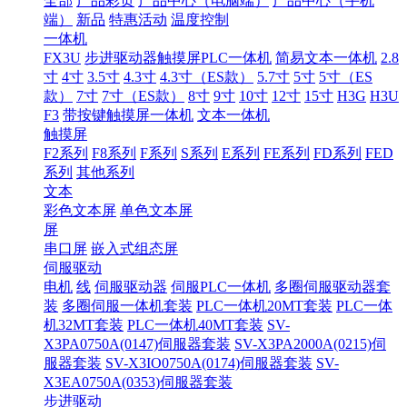
全部
产品彩页
产品中心（电脑端）
产品中心（手机
端）
新品
特惠活动
温度控制
一体机
FX3U
步进驱动器触摸屏PLC一体机
简易文本一体机
2.8
寸
4寸
3.5寸
4.3寸
4.3寸（ES款）
5.7寸
5寸
5寸（ES
款）
7寸
7寸（ES款）
8寸
9寸
10寸
12寸
15寸
H3G
H3U
F3
带按键触摸屏一体机
文本一体机
触摸屏
F2系列
F8系列
F系列
S系列
E系列
FE系列
FD系列
FED
系列
其他系列
文本
彩色文本屏
单色文本屏
屏
串口屏
嵌入式组态屏
伺服驱动
电机
线
伺服驱动器
伺服PLC一体机
多圈伺服驱动器套
装
多圈伺服一体机套装
PLC一体机20MT套装
PLC一体
机32MT套装
PLC一体机40MT套装
SV-
X3PA0750A(0147)伺服器套装
SV-X3PA2000A(0215)伺
服器套装
SV-X3IO0750A(0174)伺服器套装
SV-
X3EA0750A(0353)伺服器套装
步进驱动