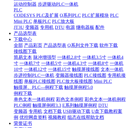
运动控制器
步进驱动PLC一体机
PLC
CODESYS PLC及扩展
Q系列PLC
PLC扩展模块
PLC
Mini PLC
单板PLC
PLC放大板
JT3U
变频器
专用机
DTU
电源
继电器板
配件
产品选型表
下载中心
全部
产品彩页
产品选型表
Q系列文件下载
软件下载
接线图下载
简易文本
脉冲增强型
一体机2.8寸
一体机3.5寸
一体机4
寸
一体机7寸
一体机5寸
一体机4.3寸
一体机8寸
一体机
10寸
一体机12寸
一体机15寸
触摸屏接线图
文本一体机
步进控制PLC一体机
变频器接线图
PLC接线图
专用机接
线图
单板PLC接线图
PLC放大板接线图
Mini PLC
触摸屏、PLC---例程下载
触摸屏例程5.0
例程下载
单色文本一体机例程
彩色文本例程
彩色文本一体机例程
PLC例程
触摸屏例程3.3
E系列触摸屏例程
DTU
变频器
专用机
文档下载
USB驱动下载
U盘下载教程案
例
优控网盘资料
视频教程
组态在线帮助文档
荣誉证书