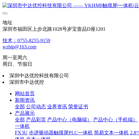
地址
深圳市福田区上步北路1028号岁宝壹品D座1201
技术：0755-8255-9159
wzbtp@163.com
周一至周六
周日、节假日
深圳中达优控科技有限公司
深圳市中达优控
网站首页
新闻资讯
全部
公司动态
业界资讯
荣誉证书
产品展示
全部
产品彩页
产品中心（电脑端）
产品中心（手机端）
一体机
FX3U
步进驱动器触摸屏PLC一体机
简易文本一体机
2.8