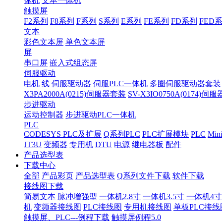
体机
文本一体机
触摸屏
F2系列
F8系列
F系列
S系列
E系列
FE系列
FD系列
FED
文本
彩色文本屏
单色文本屏
屏
串口屏
嵌入式组态屏
伺服驱动
电机
线
伺服驱动器
伺服PLC一体机
多圈伺服驱动器套装
X3PA2000A(0215)伺服器套装
SV-X3IO0750A(0174)伺
步进驱动
运动控制器
步进驱动PLC一体机
PLC
CODESYS PLC及扩展
Q系列PLC
PLC扩展模块
PLC
Min
JT3U
变频器
专用机
DTU
电源
继电器板
配件
产品选型表
下载中心
全部
产品彩页
产品选型表
Q系列文件下载
软件下载
接线图下载
简易文本
脉冲增强型
一体机2.8寸
一体机3.5寸
一体机4寸
机
变频器接线图
PLC接线图
专用机接线图
单板PLC接线
触摸屏、PLC---例程下载
触摸屏例程5.0