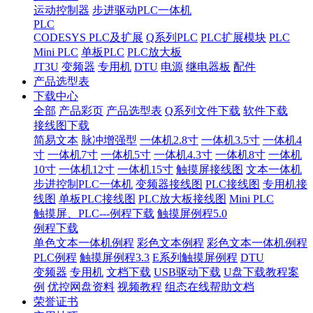
运动控制器
步进驱动PLC一体机
PLC
CODESYS PLC及扩展
Q系列PLC
PLC扩展模块
PLC
Mini PLC
单板PLC
PLC放大板
JT3U
变频器
专用机
DTU
电源
继电器板
配件
产品选型表
下载中心
全部
产品彩页
产品选型表
Q系列文件下载
软件下载
接线图下载
简易文本
脉冲增强型
一体机2.8寸
一体机3.5寸
一体机4
寸
一体机7寸
一体机5寸
一体机4.3寸
一体机8寸
一体机
10寸
一体机12寸
一体机15寸
触摸屏接线图
文本一体机
步进控制PLC一体机
变频器接线图
PLC接线图
专用机接
线图
单板PLC接线图
PLC放大板接线图
Mini PLC
触摸屏、PLC---例程下载
触摸屏例程5.0
例程下载
单色文本一体机例程
彩色文本例程
彩色文本一体机例程
PLC例程
触摸屏例程3.3
E系列触摸屏例程
DTU
变频器
专用机
文档下载
USB驱动下载
U盘下载教程案
例
优控网盘资料
视频教程
组态在线帮助文档
荣誉证书