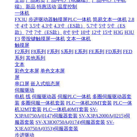
全部
产品彩页
产品中心（电脑端）
产品中心（手机
端）
新品
特惠活动
温度控制
一体机
FX3U
步进驱动器触摸屏PLC一体机
简易文本一体机
2.8
寸
4寸
3.5寸
4.3寸
4.3寸（ES款）
5.7寸
5寸
5寸（ES
款）
7寸
7寸（ES款）
8寸
9寸
10寸
12寸
15寸
H3G
H3U
F3
带按键触摸屏一体机
文本一体机
触摸屏
F2系列
F8系列
F系列
S系列
E系列
FE系列
FD系列
FED
系列
其他系列
文本
彩色文本屏
单色文本屏
屏
串口屏
嵌入式组态屏
伺服驱动
电机
线
伺服驱动器
伺服PLC一体机
多圈伺服驱动器套
装
多圈伺服一体机套装
PLC一体机20MT套装
PLC一体
机32MT套装
PLC一体机40MT套装
SV-
X3PA0750A(0147)伺服器套装
SV-X3PA2000A(0215)伺
服器套装
SV-X3IO0750A(0174)伺服器套装
SV-
X3EA0750A(0353)伺服器套装
步进驱动