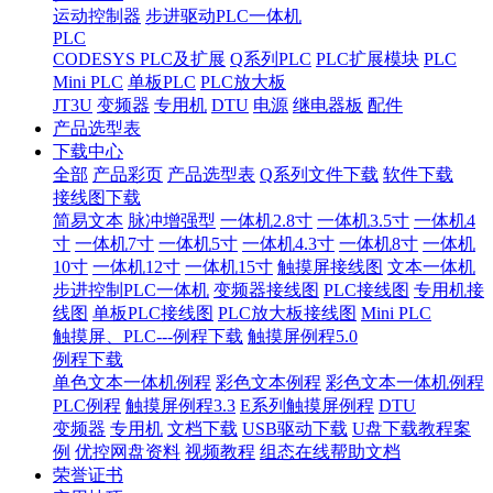
运动控制器
步进驱动PLC一体机
PLC
CODESYS PLC及扩展
Q系列PLC
PLC扩展模块
PLC
Mini PLC
单板PLC
PLC放大板
JT3U
变频器
专用机
DTU
电源
继电器板
配件
产品选型表
下载中心
全部
产品彩页
产品选型表
Q系列文件下载
软件下载
接线图下载
简易文本
脉冲增强型
一体机2.8寸
一体机3.5寸
一体机4
寸
一体机7寸
一体机5寸
一体机4.3寸
一体机8寸
一体机
10寸
一体机12寸
一体机15寸
触摸屏接线图
文本一体机
步进控制PLC一体机
变频器接线图
PLC接线图
专用机接
线图
单板PLC接线图
PLC放大板接线图
Mini PLC
触摸屏、PLC---例程下载
触摸屏例程5.0
例程下载
单色文本一体机例程
彩色文本例程
彩色文本一体机例程
PLC例程
触摸屏例程3.3
E系列触摸屏例程
DTU
变频器
专用机
文档下载
USB驱动下载
U盘下载教程案
例
优控网盘资料
视频教程
组态在线帮助文档
荣誉证书