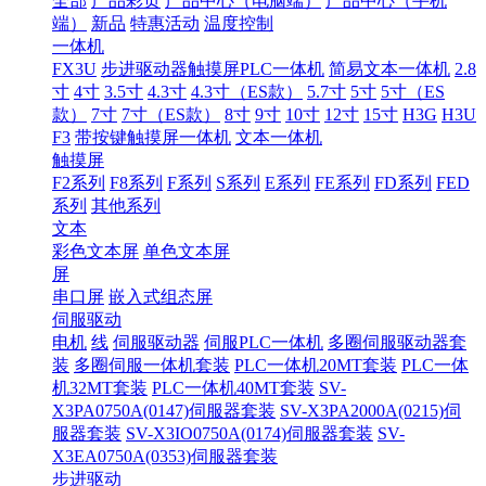
全部
产品彩页
产品中心（电脑端）
产品中心（手机
端）
新品
特惠活动
温度控制
一体机
FX3U
步进驱动器触摸屏PLC一体机
简易文本一体机
2.8
寸
4寸
3.5寸
4.3寸
4.3寸（ES款）
5.7寸
5寸
5寸（ES
款）
7寸
7寸（ES款）
8寸
9寸
10寸
12寸
15寸
H3G
H3U
F3
带按键触摸屏一体机
文本一体机
触摸屏
F2系列
F8系列
F系列
S系列
E系列
FE系列
FD系列
FED
系列
其他系列
文本
彩色文本屏
单色文本屏
屏
串口屏
嵌入式组态屏
伺服驱动
电机
线
伺服驱动器
伺服PLC一体机
多圈伺服驱动器套
装
多圈伺服一体机套装
PLC一体机20MT套装
PLC一体
机32MT套装
PLC一体机40MT套装
SV-
X3PA0750A(0147)伺服器套装
SV-X3PA2000A(0215)伺
服器套装
SV-X3IO0750A(0174)伺服器套装
SV-
X3EA0750A(0353)伺服器套装
步进驱动