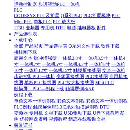
运动控制器
步进驱动PLC一体机
PLC
CODESYS PLC及扩展
Q系列PLC
PLC扩展模块
PLC
Mini PLC
单板PLC
PLC放大板
JT3U
变频器
专用机
DTU
电源
继电器板
配件
产品选型表
下载中心
全部
产品彩页
产品选型表
Q系列文件下载
软件下载
接线图下载
简易文本
脉冲增强型
一体机2.8寸
一体机3.5寸
一体机4
寸
一体机7寸
一体机5寸
一体机4.3寸
一体机8寸
一体机
10寸
一体机12寸
一体机15寸
触摸屏接线图
文本一体机
步进控制PLC一体机
变频器接线图
PLC接线图
专用机接
线图
单板PLC接线图
PLC放大板接线图
Mini PLC
触摸屏、PLC---例程下载
触摸屏例程5.0
例程下载
单色文本一体机例程
彩色文本例程
彩色文本一体机例程
PLC例程
触摸屏例程3.3
E系列触摸屏例程
DTU
变频器
专用机
文档下载
USB驱动下载
U盘下载教程案
例
优控网盘资料
视频教程
组态在线帮助文档
荣誉证书