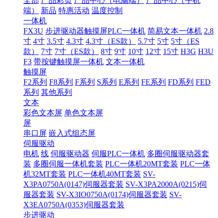
全部
产品彩页
产品中心（电脑端）
产品中心（手机
端）
新品
特惠活动
温度控制
一体机
FX3U
步进驱动器触摸屏PLC一体机
简易文本一体机
2.8
寸
4寸
3.5寸
4.3寸
4.3寸（ES款）
5.7寸
5寸
5寸（ES
款）
7寸
7寸（ES款）
8寸
9寸
10寸
12寸
15寸
H3G
H3U
F3
带按键触摸屏一体机
文本一体机
触摸屏
F2系列
F8系列
F系列
S系列
E系列
FE系列
FD系列
FED
系列
其他系列
文本
彩色文本屏
单色文本屏
屏
串口屏
嵌入式组态屏
伺服驱动
电机
线
伺服驱动器
伺服PLC一体机
多圈伺服驱动器套
装
多圈伺服一体机套装
PLC一体机20MT套装
PLC一体
机32MT套装
PLC一体机40MT套装
SV-
X3PA0750A(0147)伺服器套装
SV-X3PA2000A(0215)伺
服器套装
SV-X3IO0750A(0174)伺服器套装
SV-
X3EA0750A(0353)伺服器套装
步进驱动