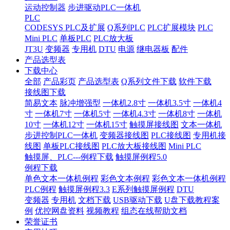
运动控制器
步进驱动PLC一体机
PLC
CODESYS PLC及扩展
Q系列PLC
PLC扩展模块
PLC
Mini PLC
单板PLC
PLC放大板
JT3U
变频器
专用机
DTU
电源
继电器板
配件
产品选型表
下载中心
全部
产品彩页
产品选型表
Q系列文件下载
软件下载
接线图下载
简易文本
脉冲增强型
一体机2.8寸
一体机3.5寸
一体机4
寸
一体机7寸
一体机5寸
一体机4.3寸
一体机8寸
一体机
10寸
一体机12寸
一体机15寸
触摸屏接线图
文本一体机
步进控制PLC一体机
变频器接线图
PLC接线图
专用机接
线图
单板PLC接线图
PLC放大板接线图
Mini PLC
触摸屏、PLC---例程下载
触摸屏例程5.0
例程下载
单色文本一体机例程
彩色文本例程
彩色文本一体机例程
PLC例程
触摸屏例程3.3
E系列触摸屏例程
DTU
变频器
专用机
文档下载
USB驱动下载
U盘下载教程案
例
优控网盘资料
视频教程
组态在线帮助文档
荣誉证书