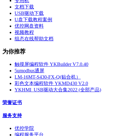
专用机
文档下载
USB驱动下载
U盘下载教程案例
优控网盘资料
视频教程
组态在线帮助文档
为你推荐
触摸屏编程软件 YKBuilder V7.0.40
5umodbus通屏
LM-16MT-S430-FX-Q(贴合机）
彩色文本编程软件 YKMD430 V2.0
YKHMI_USB驱动大合集2022 (全部产品)
荣誉证书
服务支持
优控学院
编程服务平台