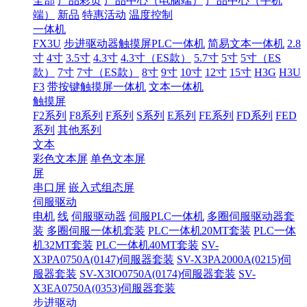
全部
产品彩页
产品中心（电脑端）
产品中心（手机
端）
新品
特惠活动
温度控制
一体机
FX3U
步进驱动器触摸屏PLC一体机
简易文本一体机
2.8
寸
4寸
3.5寸
4.3寸
4.3寸（ES款）
5.7寸
5寸
5寸（ES
款）
7寸
7寸（ES款）
8寸
9寸
10寸
12寸
15寸
H3G
H3U
F3
带按键触摸屏一体机
文本一体机
触摸屏
F2系列
F8系列
F系列
S系列
E系列
FE系列
FD系列
FED
系列
其他系列
文本
彩色文本屏
单色文本屏
屏
串口屏
嵌入式组态屏
伺服驱动
电机
线
伺服驱动器
伺服PLC一体机
多圈伺服驱动器套
装
多圈伺服一体机套装
PLC一体机20MT套装
PLC一体
机32MT套装
PLC一体机40MT套装
SV-
X3PA0750A(0147)伺服器套装
SV-X3PA2000A(0215)伺
服器套装
SV-X3IO0750A(0174)伺服器套装
SV-
X3EA0750A(0353)伺服器套装
步进驱动