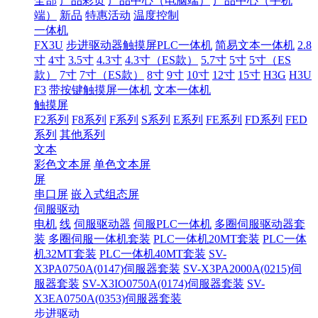
全部
产品彩页
产品中心（电脑端）
产品中心（手机
端）
新品
特惠活动
温度控制
一体机
FX3U
步进驱动器触摸屏PLC一体机
简易文本一体机
2.8
寸
4寸
3.5寸
4.3寸
4.3寸（ES款）
5.7寸
5寸
5寸（ES
款）
7寸
7寸（ES款）
8寸
9寸
10寸
12寸
15寸
H3G
H3U
F3
带按键触摸屏一体机
文本一体机
触摸屏
F2系列
F8系列
F系列
S系列
E系列
FE系列
FD系列
FED
系列
其他系列
文本
彩色文本屏
单色文本屏
屏
串口屏
嵌入式组态屏
伺服驱动
电机
线
伺服驱动器
伺服PLC一体机
多圈伺服驱动器套
装
多圈伺服一体机套装
PLC一体机20MT套装
PLC一体
机32MT套装
PLC一体机40MT套装
SV-
X3PA0750A(0147)伺服器套装
SV-X3PA2000A(0215)伺
服器套装
SV-X3IO0750A(0174)伺服器套装
SV-
X3EA0750A(0353)伺服器套装
步进驱动