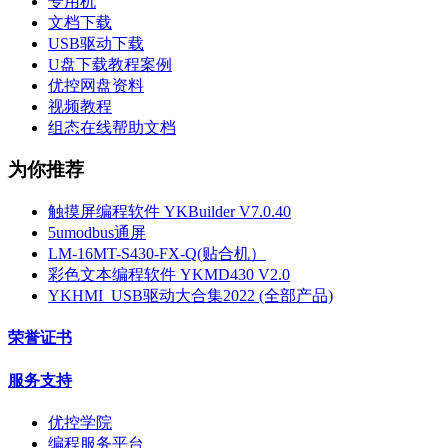
专用机
文档下载
USB驱动下载
U盘下载教程案例
优控网盘资料
视频教程
组态在线帮助文档
为你推荐
触摸屏编程软件 YKBuilder V7.0.40
5umodbus通屏
LM-16MT-S430-FX-Q(贴合机）
彩色文本编程软件 YKMD430 V2.0
YKHMI_USB驱动大合集2022 (全部产品)
荣誉证书
服务支持
优控学院
编程服务平台