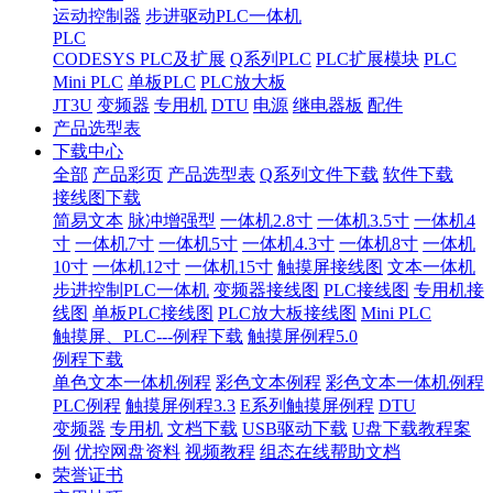
运动控制器
步进驱动PLC一体机
PLC
CODESYS PLC及扩展
Q系列PLC
PLC扩展模块
PLC
Mini PLC
单板PLC
PLC放大板
JT3U
变频器
专用机
DTU
电源
继电器板
配件
产品选型表
下载中心
全部
产品彩页
产品选型表
Q系列文件下载
软件下载
接线图下载
简易文本
脉冲增强型
一体机2.8寸
一体机3.5寸
一体机4
寸
一体机7寸
一体机5寸
一体机4.3寸
一体机8寸
一体机
10寸
一体机12寸
一体机15寸
触摸屏接线图
文本一体机
步进控制PLC一体机
变频器接线图
PLC接线图
专用机接
线图
单板PLC接线图
PLC放大板接线图
Mini PLC
触摸屏、PLC---例程下载
触摸屏例程5.0
例程下载
单色文本一体机例程
彩色文本例程
彩色文本一体机例程
PLC例程
触摸屏例程3.3
E系列触摸屏例程
DTU
变频器
专用机
文档下载
USB驱动下载
U盘下载教程案
例
优控网盘资料
视频教程
组态在线帮助文档
荣誉证书