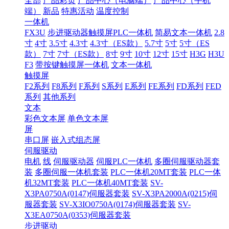
全部
产品彩页
产品中心（电脑端）
产品中心（手机
端）
新品
特惠活动
温度控制
一体机
FX3U
步进驱动器触摸屏PLC一体机
简易文本一体机
2.8
寸
4寸
3.5寸
4.3寸
4.3寸（ES款）
5.7寸
5寸
5寸（ES
款）
7寸
7寸（ES款）
8寸
9寸
10寸
12寸
15寸
H3G
H3U
F3
带按键触摸屏一体机
文本一体机
触摸屏
F2系列
F8系列
F系列
S系列
E系列
FE系列
FD系列
FED
系列
其他系列
文本
彩色文本屏
单色文本屏
屏
串口屏
嵌入式组态屏
伺服驱动
电机
线
伺服驱动器
伺服PLC一体机
多圈伺服驱动器套
装
多圈伺服一体机套装
PLC一体机20MT套装
PLC一体
机32MT套装
PLC一体机40MT套装
SV-
X3PA0750A(0147)伺服器套装
SV-X3PA2000A(0215)伺
服器套装
SV-X3IO0750A(0174)伺服器套装
SV-
X3EA0750A(0353)伺服器套装
步进驱动