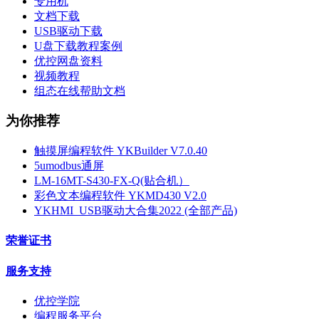
专用机
文档下载
USB驱动下载
U盘下载教程案例
优控网盘资料
视频教程
组态在线帮助文档
为你推荐
触摸屏编程软件 YKBuilder V7.0.40
5umodbus通屏
LM-16MT-S430-FX-Q(贴合机）
彩色文本编程软件 YKMD430 V2.0
YKHMI_USB驱动大合集2022 (全部产品)
荣誉证书
服务支持
优控学院
编程服务平台