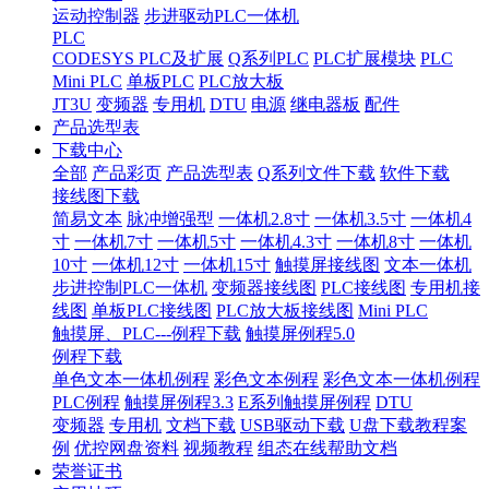
运动控制器
步进驱动PLC一体机
PLC
CODESYS PLC及扩展
Q系列PLC
PLC扩展模块
PLC
Mini PLC
单板PLC
PLC放大板
JT3U
变频器
专用机
DTU
电源
继电器板
配件
产品选型表
下载中心
全部
产品彩页
产品选型表
Q系列文件下载
软件下载
接线图下载
简易文本
脉冲增强型
一体机2.8寸
一体机3.5寸
一体机4
寸
一体机7寸
一体机5寸
一体机4.3寸
一体机8寸
一体机
10寸
一体机12寸
一体机15寸
触摸屏接线图
文本一体机
步进控制PLC一体机
变频器接线图
PLC接线图
专用机接
线图
单板PLC接线图
PLC放大板接线图
Mini PLC
触摸屏、PLC---例程下载
触摸屏例程5.0
例程下载
单色文本一体机例程
彩色文本例程
彩色文本一体机例程
PLC例程
触摸屏例程3.3
E系列触摸屏例程
DTU
变频器
专用机
文档下载
USB驱动下载
U盘下载教程案
例
优控网盘资料
视频教程
组态在线帮助文档
荣誉证书