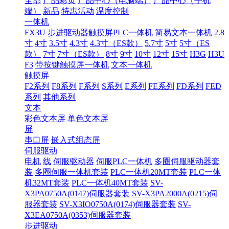
全部
产品彩页
产品中心（电脑端）
产品中心（手机
端）
新品
特惠活动
温度控制
一体机
FX3U
步进驱动器触摸屏PLC一体机
简易文本一体机
2.8
寸
4寸
3.5寸
4.3寸
4.3寸（ES款）
5.7寸
5寸
5寸（ES
款）
7寸
7寸（ES款）
8寸
9寸
10寸
12寸
15寸
H3G
H3U
F3
带按键触摸屏一体机
文本一体机
触摸屏
F2系列
F8系列
F系列
S系列
E系列
FE系列
FD系列
FED
系列
其他系列
文本
彩色文本屏
单色文本屏
屏
串口屏
嵌入式组态屏
伺服驱动
电机
线
伺服驱动器
伺服PLC一体机
多圈伺服驱动器套
装
多圈伺服一体机套装
PLC一体机20MT套装
PLC一体
机32MT套装
PLC一体机40MT套装
SV-
X3PA0750A(0147)伺服器套装
SV-X3PA2000A(0215)伺
服器套装
SV-X3IO0750A(0174)伺服器套装
SV-
X3EA0750A(0353)伺服器套装
步进驱动