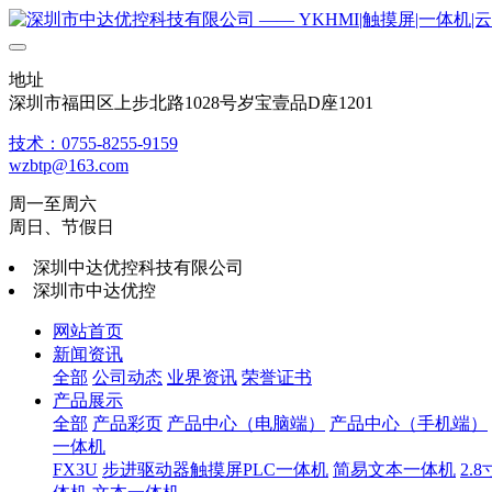
地址
深圳市福田区上步北路1028号岁宝壹品D座1201
技术：0755-8255-9159
wzbtp@163.com
周一至周六
周日、节假日
深圳中达优控科技有限公司
深圳市中达优控
网站首页
新闻资讯
全部
公司动态
业界资讯
荣誉证书
产品展示
全部
产品彩页
产品中心（电脑端）
产品中心（手机端）
一体机
FX3U
步进驱动器触摸屏PLC一体机
简易文本一体机
2.8