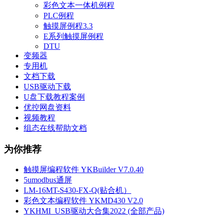
彩色文本一体机例程
PLC例程
触摸屏例程3.3
E系列触摸屏例程
DTU
变频器
专用机
文档下载
USB驱动下载
U盘下载教程案例
优控网盘资料
视频教程
组态在线帮助文档
为你推荐
触摸屏编程软件 YKBuilder V7.0.40
5umodbus通屏
LM-16MT-S430-FX-Q(贴合机）
彩色文本编程软件 YKMD430 V2.0
YKHMI_USB驱动大合集2022 (全部产品)