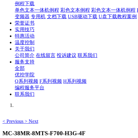
例程下载
单色文本一体机例程
彩色文本例程
彩色文本一体机例程
变频器
专用机
文档下载
USB驱动下载
U盘下载教程案例
荣誉证书
实用技巧
特惠活动
温度控制
关于我们
公司简介
在线留言
投诉建议
联系我们
服务支持
全部
优控学院
Q系列视频
F系列视频
H系列视频
编程服务平台
联系我们
<
Previous
>
Next
MC-38MR-8MTS-F700-H3G-4F