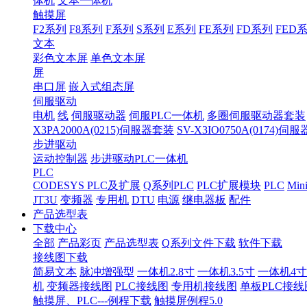
体机
文本一体机
触摸屏
F2系列
F8系列
F系列
S系列
E系列
FE系列
FD系列
FED
文本
彩色文本屏
单色文本屏
屏
串口屏
嵌入式组态屏
伺服驱动
电机
线
伺服驱动器
伺服PLC一体机
多圈伺服驱动器套装
X3PA2000A(0215)伺服器套装
SV-X3IO0750A(0174)伺
步进驱动
运动控制器
步进驱动PLC一体机
PLC
CODESYS PLC及扩展
Q系列PLC
PLC扩展模块
PLC
Min
JT3U
变频器
专用机
DTU
电源
继电器板
配件
产品选型表
下载中心
全部
产品彩页
产品选型表
Q系列文件下载
软件下载
接线图下载
简易文本
脉冲增强型
一体机2.8寸
一体机3.5寸
一体机4寸
机
变频器接线图
PLC接线图
专用机接线图
单板PLC接线
触摸屏、PLC---例程下载
触摸屏例程5.0