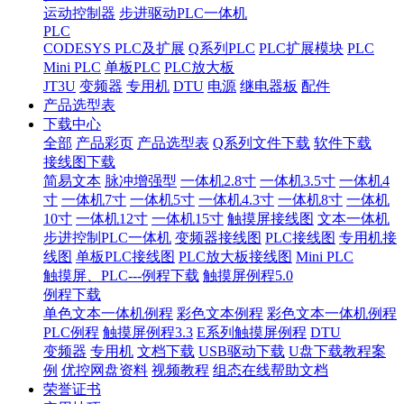
运动控制器
步进驱动PLC一体机
PLC
CODESYS PLC及扩展
Q系列PLC
PLC扩展模块
PLC
Mini PLC
单板PLC
PLC放大板
JT3U
变频器
专用机
DTU
电源
继电器板
配件
产品选型表
下载中心
全部
产品彩页
产品选型表
Q系列文件下载
软件下载
接线图下载
简易文本
脉冲增强型
一体机2.8寸
一体机3.5寸
一体机4
寸
一体机7寸
一体机5寸
一体机4.3寸
一体机8寸
一体机
10寸
一体机12寸
一体机15寸
触摸屏接线图
文本一体机
步进控制PLC一体机
变频器接线图
PLC接线图
专用机接
线图
单板PLC接线图
PLC放大板接线图
Mini PLC
触摸屏、PLC---例程下载
触摸屏例程5.0
例程下载
单色文本一体机例程
彩色文本例程
彩色文本一体机例程
PLC例程
触摸屏例程3.3
E系列触摸屏例程
DTU
变频器
专用机
文档下载
USB驱动下载
U盘下载教程案
例
优控网盘资料
视频教程
组态在线帮助文档
荣誉证书