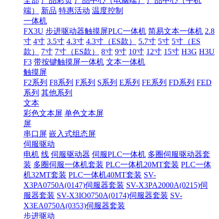
全部
产品彩页
产品中心（电脑端）
产品中心（手机
端）
新品
特惠活动
温度控制
一体机
FX3U
步进驱动器触摸屏PLC一体机
简易文本一体机
2.8
寸
4寸
3.5寸
4.3寸
4.3寸（ES款）
5.7寸
5寸
5寸（ES
款）
7寸
7寸（ES款）
8寸
9寸
10寸
12寸
15寸
H3G
H3U
F3
带按键触摸屏一体机
文本一体机
触摸屏
F2系列
F8系列
F系列
S系列
E系列
FE系列
FD系列
FED
系列
其他系列
文本
彩色文本屏
单色文本屏
屏
串口屏
嵌入式组态屏
伺服驱动
电机
线
伺服驱动器
伺服PLC一体机
多圈伺服驱动器套
装
多圈伺服一体机套装
PLC一体机20MT套装
PLC一体
机32MT套装
PLC一体机40MT套装
SV-
X3PA0750A(0147)伺服器套装
SV-X3PA2000A(0215)伺
服器套装
SV-X3IO0750A(0174)伺服器套装
SV-
X3EA0750A(0353)伺服器套装
步进驱动