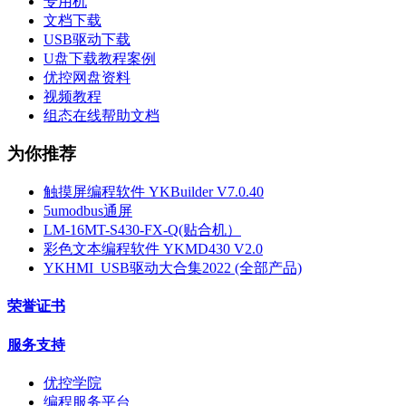
专用机
文档下载
USB驱动下载
U盘下载教程案例
优控网盘资料
视频教程
组态在线帮助文档
为你推荐
触摸屏编程软件 YKBuilder V7.0.40
5umodbus通屏
LM-16MT-S430-FX-Q(贴合机）
彩色文本编程软件 YKMD430 V2.0
YKHMI_USB驱动大合集2022 (全部产品)
荣誉证书
服务支持
优控学院
编程服务平台