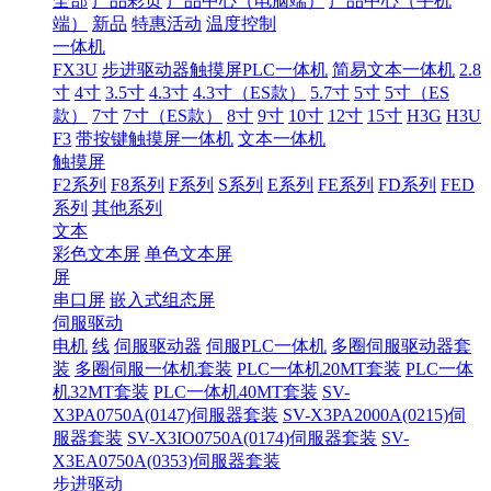
全部
产品彩页
产品中心（电脑端）
产品中心（手机
端）
新品
特惠活动
温度控制
一体机
FX3U
步进驱动器触摸屏PLC一体机
简易文本一体机
2.8
寸
4寸
3.5寸
4.3寸
4.3寸（ES款）
5.7寸
5寸
5寸（ES
款）
7寸
7寸（ES款）
8寸
9寸
10寸
12寸
15寸
H3G
H3U
F3
带按键触摸屏一体机
文本一体机
触摸屏
F2系列
F8系列
F系列
S系列
E系列
FE系列
FD系列
FED
系列
其他系列
文本
彩色文本屏
单色文本屏
屏
串口屏
嵌入式组态屏
伺服驱动
电机
线
伺服驱动器
伺服PLC一体机
多圈伺服驱动器套
装
多圈伺服一体机套装
PLC一体机20MT套装
PLC一体
机32MT套装
PLC一体机40MT套装
SV-
X3PA0750A(0147)伺服器套装
SV-X3PA2000A(0215)伺
服器套装
SV-X3IO0750A(0174)伺服器套装
SV-
X3EA0750A(0353)伺服器套装
步进驱动