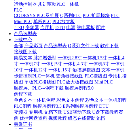
运动控制器
步进驱动PLC一体机
PLC
CODESYS PLC及扩展
Q系列PLC
PLC扩展模块
PLC
Mini PLC
单板PLC
PLC放大板
JT3U
变频器
专用机
DTU
电源
继电器板
配件
产品选型表
下载中心
全部
产品彩页
产品选型表
Q系列文件下载
软件下载
接线图下载
简易文本
脉冲增强型
一体机2.8寸
一体机3.5寸
一体机4
寸
一体机7寸
一体机5寸
一体机4.3寸
一体机8寸
一体机
10寸
一体机12寸
一体机15寸
触摸屏接线图
文本一体机
步进控制PLC一体机
变频器接线图
PLC接线图
专用机接
线图
单板PLC接线图
PLC放大板接线图
Mini PLC
触摸屏、PLC---例程下载
触摸屏例程5.0
例程下载
单色文本一体机例程
彩色文本例程
彩色文本一体机例程
PLC例程
触摸屏例程3.3
E系列触摸屏例程
DTU
变频器
专用机
文档下载
USB驱动下载
U盘下载教程案
例
优控网盘资料
视频教程
组态在线帮助文档
荣誉证书