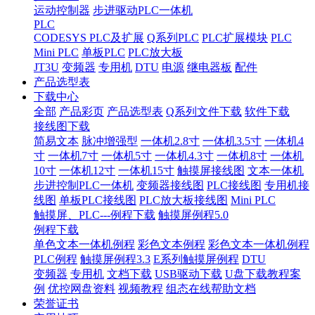
运动控制器
步进驱动PLC一体机
PLC
CODESYS PLC及扩展
Q系列PLC
PLC扩展模块
PLC
Mini PLC
单板PLC
PLC放大板
JT3U
变频器
专用机
DTU
电源
继电器板
配件
产品选型表
下载中心
全部
产品彩页
产品选型表
Q系列文件下载
软件下载
接线图下载
简易文本
脉冲增强型
一体机2.8寸
一体机3.5寸
一体机4
寸
一体机7寸
一体机5寸
一体机4.3寸
一体机8寸
一体机
10寸
一体机12寸
一体机15寸
触摸屏接线图
文本一体机
步进控制PLC一体机
变频器接线图
PLC接线图
专用机接
线图
单板PLC接线图
PLC放大板接线图
Mini PLC
触摸屏、PLC---例程下载
触摸屏例程5.0
例程下载
单色文本一体机例程
彩色文本例程
彩色文本一体机例程
PLC例程
触摸屏例程3.3
E系列触摸屏例程
DTU
变频器
专用机
文档下载
USB驱动下载
U盘下载教程案
例
优控网盘资料
视频教程
组态在线帮助文档
荣誉证书