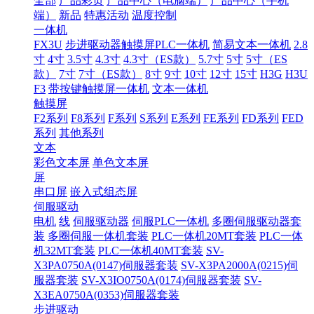
全部
产品彩页
产品中心（电脑端）
产品中心（手机
端）
新品
特惠活动
温度控制
一体机
FX3U
步进驱动器触摸屏PLC一体机
简易文本一体机
2.8
寸
4寸
3.5寸
4.3寸
4.3寸（ES款）
5.7寸
5寸
5寸（ES
款）
7寸
7寸（ES款）
8寸
9寸
10寸
12寸
15寸
H3G
H3U
F3
带按键触摸屏一体机
文本一体机
触摸屏
F2系列
F8系列
F系列
S系列
E系列
FE系列
FD系列
FED
系列
其他系列
文本
彩色文本屏
单色文本屏
屏
串口屏
嵌入式组态屏
伺服驱动
电机
线
伺服驱动器
伺服PLC一体机
多圈伺服驱动器套
装
多圈伺服一体机套装
PLC一体机20MT套装
PLC一体
机32MT套装
PLC一体机40MT套装
SV-
X3PA0750A(0147)伺服器套装
SV-X3PA2000A(0215)伺
服器套装
SV-X3IO0750A(0174)伺服器套装
SV-
X3EA0750A(0353)伺服器套装
步进驱动