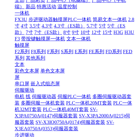
全部
产品彩页
产品中心（电脑端）
产品中心（手机
端）
新品
特惠活动
温度控制
一体机
FX3U
步进驱动器触摸屏PLC一体机
简易文本一体机
2.8
寸
4寸
3.5寸
4.3寸
4.3寸（ES款）
5.7寸
5寸
5寸（ES
款）
7寸
7寸（ES款）
8寸
9寸
10寸
12寸
15寸
H3G
H3U
F3
带按键触摸屏一体机
文本一体机
触摸屏
F2系列
F8系列
F系列
S系列
E系列
FE系列
FD系列
FED
系列
其他系列
文本
彩色文本屏
单色文本屏
屏
串口屏
嵌入式组态屏
伺服驱动
电机
线
伺服驱动器
伺服PLC一体机
多圈伺服驱动器套
装
多圈伺服一体机套装
PLC一体机20MT套装
PLC一体
机32MT套装
PLC一体机40MT套装
SV-
X3PA0750A(0147)伺服器套装
SV-X3PA2000A(0215)伺
服器套装
SV-X3IO0750A(0174)伺服器套装
SV-
X3EA0750A(0353)伺服器套装
步进驱动