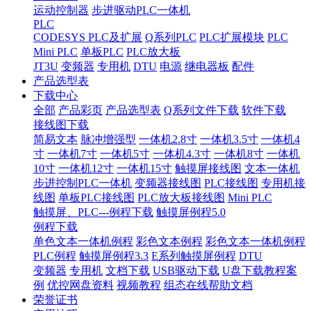
运动控制器
步进驱动PLC一体机
PLC
CODESYS PLC及扩展
Q系列PLC
PLC扩展模块
PLC
Mini PLC
单板PLC
PLC放大板
JT3U
变频器
专用机
DTU
电源
继电器板
配件
产品选型表
下载中心
全部
产品彩页
产品选型表
Q系列文件下载
软件下载
接线图下载
简易文本
脉冲增强型
一体机2.8寸
一体机3.5寸
一体机4
寸
一体机7寸
一体机5寸
一体机4.3寸
一体机8寸
一体机
10寸
一体机12寸
一体机15寸
触摸屏接线图
文本一体机
步进控制PLC一体机
变频器接线图
PLC接线图
专用机接
线图
单板PLC接线图
PLC放大板接线图
Mini PLC
触摸屏、PLC---例程下载
触摸屏例程5.0
例程下载
单色文本一体机例程
彩色文本例程
彩色文本一体机例程
PLC例程
触摸屏例程3.3
E系列触摸屏例程
DTU
变频器
专用机
文档下载
USB驱动下载
U盘下载教程案
例
优控网盘资料
视频教程
组态在线帮助文档
荣誉证书