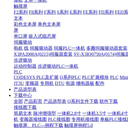
体机
文本一体机
触摸屏
F2系列
F8系列
F系列
S系列
E系列
FE系列
FD系列
FED
文本
彩色文本屏
单色文本屏
屏
串口屏
嵌入式组态屏
伺服驱动
电机
线
伺服驱动器
伺服PLC一体机
多圈伺服驱动器套装
X3PA2000A(0215)伺服器套装
SV-X3IO0750A(0174)伺
步进驱动
运动控制器
步进驱动PLC一体机
PLC
CODESYS PLC及扩展
Q系列PLC
PLC扩展模块
PLC
Min
JT3U
变频器
专用机
DTU
电源
继电器板
配件
产品选型表
下载中心
全部
产品彩页
产品选型表
Q系列文件下载
软件下载
接线图下载
简易文本
脉冲增强型
一体机2.8寸
一体机3.5寸
一体机4寸
机
变频器接线图
PLC接线图
专用机接线图
单板PLC接线
触摸屏、PLC---例程下载
触摸屏例程5.0