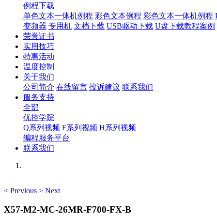
例程下载
单色文本一体机例程
彩色文本例程
彩色文本一体机例程
变频器
专用机
文档下载
USB驱动下载
U盘下载教程案例
荣誉证书
实用技巧
特惠活动
温度控制
关于我们
公司简介
在线留言
投诉建议
联系我们
服务支持
全部
优控学院
Q系列视频
F系列视频
H系列视频
编程服务平台
联系我们
<
Previous
>
Next
X57-M2-MC-26MR-F700-FX-B