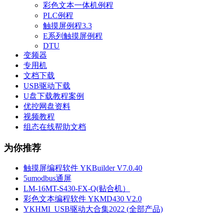
彩色文本一体机例程
PLC例程
触摸屏例程3.3
E系列触摸屏例程
DTU
变频器
专用机
文档下载
USB驱动下载
U盘下载教程案例
优控网盘资料
视频教程
组态在线帮助文档
为你推荐
触摸屏编程软件 YKBuilder V7.0.40
5umodbus通屏
LM-16MT-S430-FX-Q(贴合机）
彩色文本编程软件 YKMD430 V2.0
YKHMI_USB驱动大合集2022 (全部产品)