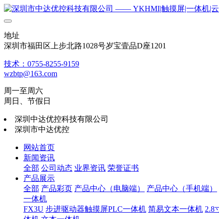
地址
深圳市福田区上步北路1028号岁宝壹品D座1201
技术：0755-8255-9159
wzbtp@163.com
周一至周六
周日、节假日
深圳中达优控科技有限公司
深圳市中达优控
网站首页
新闻资讯
全部
公司动态
业界资讯
荣誉证书
产品展示
全部
产品彩页
产品中心（电脑端）
产品中心（手机端）
一体机
FX3U
步进驱动器触摸屏PLC一体机
简易文本一体机
2.8