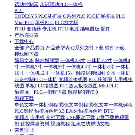
运动控制器
步进驱动PLC一体机
PLC
CODESYS PLC及扩展
Q系列PLC
PLC扩展模块
PLC
Mini PLC
单板PLC
PLC放大板
JT3U
变频器
专用机
DTU
电源
继电器板
配件
产品选型表
下载中心
全部
产品彩页
产品选型表
Q系列文件下载
软件下载
接线图下载
简易文本
脉冲增强型
一体机2.8寸
一体机3.5寸
一体机4
寸
一体机7寸
一体机5寸
一体机4.3寸
一体机8寸
一体机
10寸
一体机12寸
一体机15寸
触摸屏接线图
文本一体机
步进控制PLC一体机
变频器接线图
PLC接线图
专用机接
线图
单板PLC接线图
PLC放大板接线图
Mini PLC
触摸屏、PLC---例程下载
触摸屏例程5.0
例程下载
单色文本一体机例程
彩色文本例程
彩色文本一体机例程
PLC例程
触摸屏例程3.3
E系列触摸屏例程
DTU
变频器
专用机
文档下载
USB驱动下载
U盘下载教程案
例
优控网盘资料
视频教程
组态在线帮助文档
荣誉证书