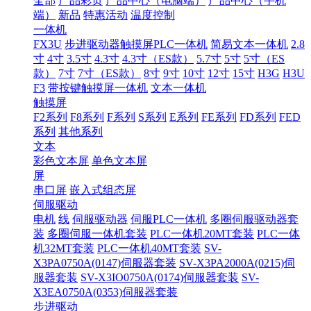
全部
产品彩页
产品中心（电脑端）
产品中心（手机
端）
新品
特惠活动
温度控制
一体机
FX3U
步进驱动器触摸屏PLC一体机
简易文本一体机
2.8
寸
4寸
3.5寸
4.3寸
4.3寸（ES款）
5.7寸
5寸
5寸（ES
款）
7寸
7寸（ES款）
8寸
9寸
10寸
12寸
15寸
H3G
H3U
F3
带按键触摸屏一体机
文本一体机
触摸屏
F2系列
F8系列
F系列
S系列
E系列
FE系列
FD系列
FED
系列
其他系列
文本
彩色文本屏
单色文本屏
屏
串口屏
嵌入式组态屏
伺服驱动
电机
线
伺服驱动器
伺服PLC一体机
多圈伺服驱动器套
装
多圈伺服一体机套装
PLC一体机20MT套装
PLC一体
机32MT套装
PLC一体机40MT套装
SV-
X3PA0750A(0147)伺服器套装
SV-X3PA2000A(0215)伺
服器套装
SV-X3IO0750A(0174)伺服器套装
SV-
X3EA0750A(0353)伺服器套装
步进驱动