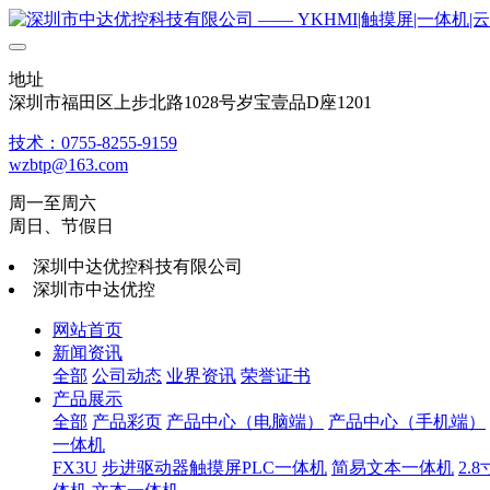
地址
深圳市福田区上步北路1028号岁宝壹品D座1201
技术：0755-8255-9159
wzbtp@163.com
周一至周六
周日、节假日
深圳中达优控科技有限公司
深圳市中达优控
网站首页
新闻资讯
全部
公司动态
业界资讯
荣誉证书
产品展示
全部
产品彩页
产品中心（电脑端）
产品中心（手机端）
一体机
FX3U
步进驱动器触摸屏PLC一体机
简易文本一体机
2.8