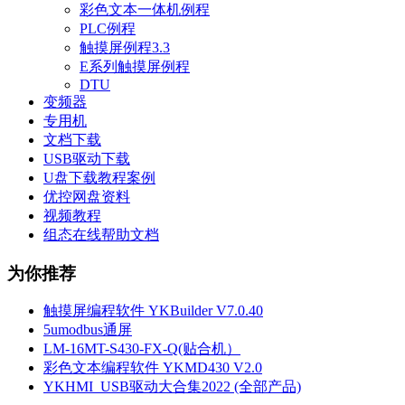
彩色文本一体机例程
PLC例程
触摸屏例程3.3
E系列触摸屏例程
DTU
变频器
专用机
文档下载
USB驱动下载
U盘下载教程案例
优控网盘资料
视频教程
组态在线帮助文档
为你推荐
触摸屏编程软件 YKBuilder V7.0.40
5umodbus通屏
LM-16MT-S430-FX-Q(贴合机）
彩色文本编程软件 YKMD430 V2.0
YKHMI_USB驱动大合集2022 (全部产品)