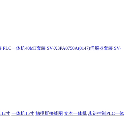
装
PLC一体机40MT套装
SV-X3PA0750A(0147)伺服器套装
SV-
12寸
一体机15寸
触摸屏接线图
文本一体机
步进控制PLC一体