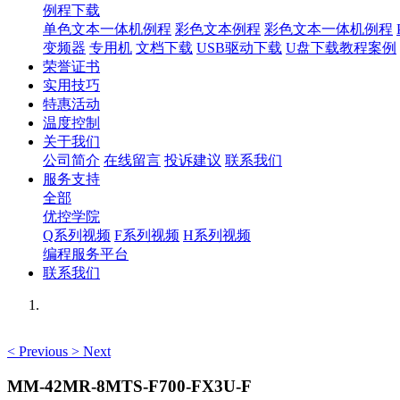
例程下载
单色文本一体机例程
彩色文本例程
彩色文本一体机例程
变频器
专用机
文档下载
USB驱动下载
U盘下载教程案例
荣誉证书
实用技巧
特惠活动
温度控制
关于我们
公司简介
在线留言
投诉建议
联系我们
服务支持
全部
优控学院
Q系列视频
F系列视频
H系列视频
编程服务平台
联系我们
<
Previous
>
Next
MM-42MR-8MTS-F700-FX3U-F