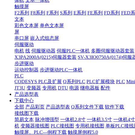
体机
文本一体机
触摸屏
F2系列
F8系列
F系列
S系列
E系列
FE系列
FD系列
FED
文本
彩色文本屏
单色文本屏
屏
串口屏
嵌入式组态屏
伺服驱动
电机
线
伺服驱动器
伺服PLC一体机
多圈伺服驱动器套装
X3PA2000A(0215)伺服器套装
SV-X3IO0750A(0174)伺
步进驱动
运动控制器
步进驱动PLC一体机
PLC
CODESYS PLC及扩展
Q系列PLC
PLC扩展模块
PLC
Min
JT3U
变频器
专用机
DTU
电源
继电器板
配件
产品选型表
下载中心
全部
产品彩页
产品选型表
Q系列文件下载
软件下载
接线图下载
简易文本
脉冲增强型
一体机2.8寸
一体机3.5寸
一体机4寸
机
变频器接线图
PLC接线图
专用机接线图
单板PLC接线
触摸屏、PLC---例程下载
触摸屏例程5.0