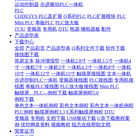
运动控制器
步进驱动PLC一体机
PLC
CODESYS PLC及扩展
Q系列PLC
PLC扩展模块
PLC
Mini PLC
单板PLC
PLC放大板
JT3U
变频器
专用机
DTU
电源
继电器板
配件
产品选型表
下载中心
全部
产品彩页
产品选型表
Q系列文件下载
软件下载
接线图下载
简易文本
脉冲增强型
一体机2.8寸
一体机3.5寸
一体机4
寸
一体机7寸
一体机5寸
一体机4.3寸
一体机8寸
一体机
10寸
一体机12寸
一体机15寸
触摸屏接线图
文本一体机
步进控制PLC一体机
变频器接线图
PLC接线图
专用机接
线图
单板PLC接线图
PLC放大板接线图
Mini PLC
触摸屏、PLC---例程下载
触摸屏例程5.0
例程下载
单色文本一体机例程
彩色文本例程
彩色文本一体机例程
PLC例程
触摸屏例程3.3
E系列触摸屏例程
DTU
变频器
专用机
文档下载
USB驱动下载
U盘下载教程案
例
优控网盘资料
视频教程
组态在线帮助文档
荣誉证书