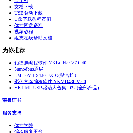
专用机
文档下载
USB驱动下载
U盘下载教程案例
优控网盘资料
视频教程
组态在线帮助文档
为你推荐
触摸屏编程软件 YKBuilder V7.0.40
5umodbus通屏
LM-16MT-S430-FX-Q(贴合机）
彩色文本编程软件 YKMD430 V2.0
YKHMI_USB驱动大合集2022 (全部产品)
荣誉证书
服务支持
优控学院
编程服务平台