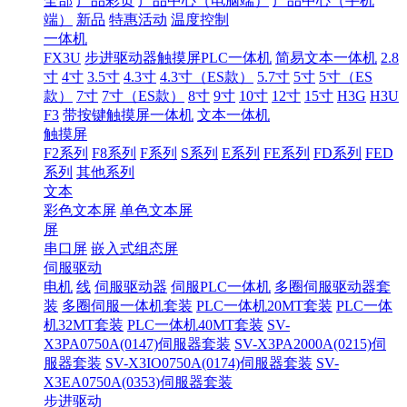
全部
产品彩页
产品中心（电脑端）
产品中心（手机
端）
新品
特惠活动
温度控制
一体机
FX3U
步进驱动器触摸屏PLC一体机
简易文本一体机
2.8
寸
4寸
3.5寸
4.3寸
4.3寸（ES款）
5.7寸
5寸
5寸（ES
款）
7寸
7寸（ES款）
8寸
9寸
10寸
12寸
15寸
H3G
H3U
F3
带按键触摸屏一体机
文本一体机
触摸屏
F2系列
F8系列
F系列
S系列
E系列
FE系列
FD系列
FED
系列
其他系列
文本
彩色文本屏
单色文本屏
屏
串口屏
嵌入式组态屏
伺服驱动
电机
线
伺服驱动器
伺服PLC一体机
多圈伺服驱动器套
装
多圈伺服一体机套装
PLC一体机20MT套装
PLC一体
机32MT套装
PLC一体机40MT套装
SV-
X3PA0750A(0147)伺服器套装
SV-X3PA2000A(0215)伺
服器套装
SV-X3IO0750A(0174)伺服器套装
SV-
X3EA0750A(0353)伺服器套装
步进驱动