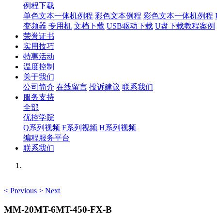
例程下载
单色文本一体机例程
彩色文本例程
彩色文本一体机例程
变频器
专用机
文档下载
USB驱动下载
U盘下载教程案例
荣誉证书
实用技巧
特惠活动
温度控制
关于我们
公司简介
在线留言
投诉建议
联系我们
服务支持
全部
优控学院
Q系列视频
F系列视频
H系列视频
编程服务平台
联系我们
<
Previous
>
Next
MM-20MT-6MT-450-FX-B