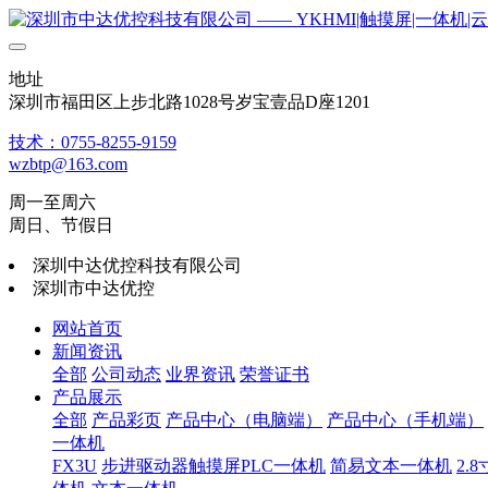
地址
深圳市福田区上步北路1028号岁宝壹品D座1201
技术：0755-8255-9159
wzbtp@163.com
周一至周六
周日、节假日
深圳中达优控科技有限公司
深圳市中达优控
网站首页
新闻资讯
全部
公司动态
业界资讯
荣誉证书
产品展示
全部
产品彩页
产品中心（电脑端）
产品中心（手机端）
一体机
FX3U
步进驱动器触摸屏PLC一体机
简易文本一体机
2.8