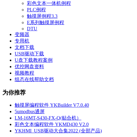
彩色文本一体机例程
PLC例程
触摸屏例程3.3
E系列触摸屏例程
DTU
变频器
专用机
文档下载
USB驱动下载
U盘下载教程案例
优控网盘资料
视频教程
组态在线帮助文档
为你推荐
触摸屏编程软件 YKBuilder V7.0.40
5umodbus通屏
LM-16MT-S430-FX-Q(贴合机）
彩色文本编程软件 YKMD430 V2.0
YKHMI_USB驱动大合集2022 (全部产品)