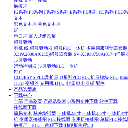
体机
文本一体机
触摸屏
F2系列
F8系列
F系列
S系列
E系列
FE系列
FD系列
FED
文本
彩色文本屏
单色文本屏
屏
串口屏
嵌入式组态屏
伺服驱动
电机
线
伺服驱动器
伺服PLC一体机
多圈伺服驱动器套装
X3PA2000A(0215)伺服器套装
SV-X3IO0750A(0174)伺
步进驱动
运动控制器
步进驱动PLC一体机
PLC
CODESYS PLC及扩展
Q系列PLC
PLC扩展模块
PLC
Min
JT3U
变频器
专用机
DTU
电源
继电器板
配件
产品选型表
下载中心
全部
产品彩页
产品选型表
Q系列文件下载
软件下载
接线图下载
简易文本
脉冲增强型
一体机2.8寸
一体机3.5寸
一体机4寸
机
变频器接线图
PLC接线图
专用机接线图
单板PLC接线
触摸屏、PLC---例程下载
触摸屏例程5.0